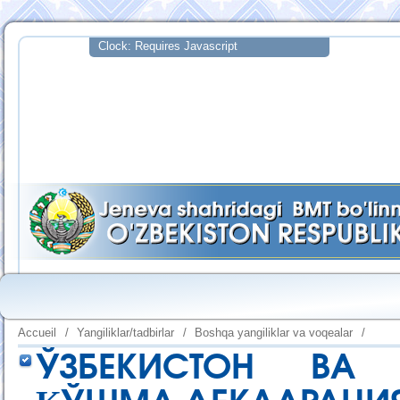
Accueil
/
Yangiliklar/tadbirlar
/
Boshqa yangiliklar va voqealar
/
ЎЗБЕКИСТОН ВА 