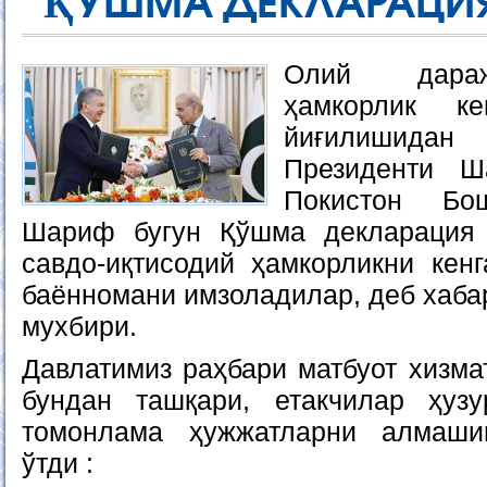
ҚЎШМА ДЕКЛАРАЦИ
Олий дараж
ҳамкорлик ке
йиғилишидан
Президенти Ш
Покистон Бо
Шариф бугун Қўшма декларация
савдо-иқтисодий ҳамкорликни кенг
баённомани имзоладилар, деб хаба
мухбири.
Давлатимиз раҳбари матбуот хизма
бундан ташқари, етакчилар ҳузу
томонлама ҳужжатларни алмаш
ўтди :