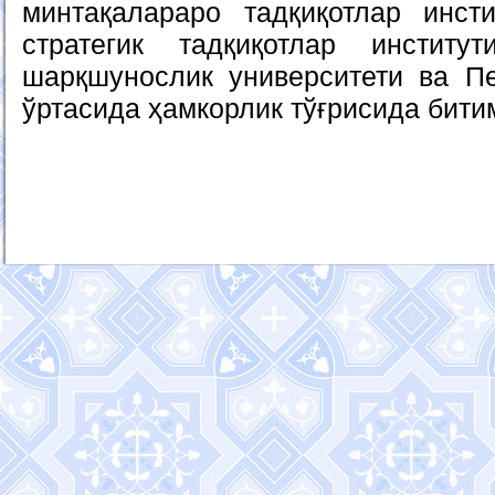
минтақалараро тадқиқотлар инст
стратегик тадқиқотлар институ
шарқшунослик университети ва П
ўртасида ҳамкорлик тўғрисида бити