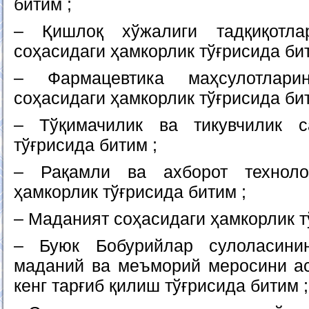
битим ;
– Қишлоқ хўжалиги тадқиқотл
соҳасидаги ҳамкорлик тўғрисида бит
– Фармацевтика маҳсулотлари
соҳасидаги ҳамкорлик тўғрисида бит
– Тўқимачилик ва тикувчилик с
тўғрисида битим ;
– Рақамли ва ахборот техноло
ҳамкорлик тўғрисида битим ;
– Маданият соҳасидаги ҳамкорлик т
– Буюк Бобурийлар сулоласини
маданий ва меъморий меросини а
кенг тарғиб қилиш тўғрисида битим ;