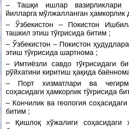
– Ташқи ишлар вазирликлари ў
йилларга мўлжалланган ҳамкорлик д
– Ўзбекистон – Покистон Ишбил
ташкил этиш тўғрисида битим ;
– Ўзбекистон – Покистон ҳудудлар
этиш тўғрисида шартнома ;
– Имтиёзли савдо тўғрисидаги би
рўйхатини киритиш ҳақида баённома
– Порт хизматлари ва чегирм
соҳасидаги ҳамкорлик тўғрисида бит
– Кончилик ва геология соҳасидаги
битим ;
– Қишлоқ хўжалиги соҳасидаги ҳ