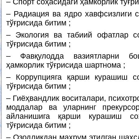
– Спорт соҳасидаги ҳамкорлик тўғри
– Радиация ва ядро хавфсизлиги с
тўғрисида битим ;
– Экология ва табиий офатлар с
тўғрисида битим ;
– Фавқулодда вазиятларни бо
ҳамкорлик тўғрисида шартнома ;
– Коррупцияга қарши курашиш со
тўғрисида битим ;
– Гиёҳвандлик воситалари, психотр
моддалар ва уларнинг прекурсор
айланишига қарши курашиш соҳ
тўғрисида битим ;
– Озодликдан маҳрум этилган шахс