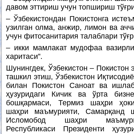
давом эттириш учун топшириш тўғри
– Ўзбекистондан Покистонга истеъ
узилган олма, анжир, лимон ва ачч
учун фитосанитария талаблари тўғр
– икки мамлакат мудофаа вазирли
харитаси”.
Шунингдек, Ўзбекистон – Покистон 
ташкил этиш, Ўзбекистон Иқтисодиё
билан Покистон Саноат ва ишлаб
ҳузуридаги Кичик ва ўрта бизн
бошқармаси, Термиз шаҳри ҳок
шаҳри маъмурияти, Самарқанд 
Исломобод шаҳри маъмури
Республикаси Президенти ҳузур