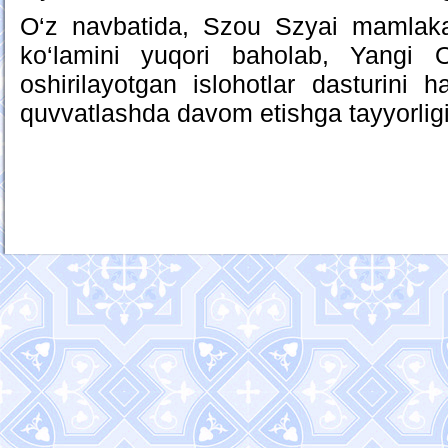
O‘z navbatida, Szou Szyai mamlakat
ko‘lamini yuqori baholab, Yangi 
oshirilayotgan islohotlar dasturini 
quvvatlashda davom etishga tayyorligin