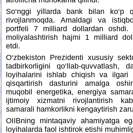
So‘nggi yillarda bank bilan ko‘p qi
rivojlanmoqda. Amaldagi va istiqbo
portfeli 7 milliard dollardan oshdi.
moliyalashtirish hajmi 1 milliard dol
etdi.
O‘zbekiston Prezidenti xususiy sekt
tadbirkorligini qo‘llab-quvvatlash, d
loyihalarini ishlab chiqish va ilgari
qisqartirish dasturini amalga oshi
muqobil energetika, energiya samarad
ijtimoiy xizmatni rivojlantirish k
samarali hamkorlikni kengaytirish zarur
OIIBning mintaqaviy ahamiyatga ega 
loyihalarda faol ishtirok etishi muhimlig