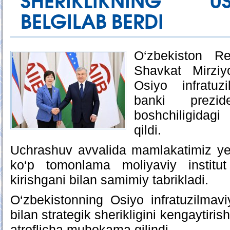
SHERIKLIKNING US
BELGILAB BERDI
O‘zbekiston Re
Shavkat Mirziy
Osiyo infratuzi
banki prezi
boshchiligidag
qildi.
Uchrashuv avvalida mamlakatimiz yet
ko‘p tomonlama moliyaviy institut
kirishgani bilan samimiy tabrikladi.
O‘zbekistonning Osiyo infratuzilmaviy
bilan strategik sherikligini kengaytiri
atroflicha muhokama qilindi.