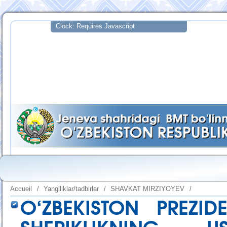
Accueil
/
Yangiliklar/tadbirlar
/
SHAVKAT MIRZIYOYEV
/
O‘ZBEKISTON PREZID