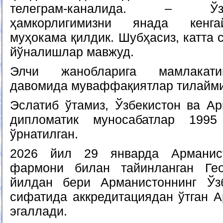
телеграм-каналида. – Ў
ҳамкорлигимизни янада кенга
муҳокама қилдик. Шубҳасиз, катта 
йўналишлар мавжуд.
Элчи жанобларига мамлакати
давомида муваффақиятлар тилайми
Эслатиб ўтамиз, Ўзбекистон ва Ар
дипломатик муносабатлар 199
ўрнатилган.
2026 йил 29 январда Арманист
фармони билан тайинланган Ге
йилдан бери Арманистоннинг Ўзб
сифатида аккредитациядан ўтган А
эгаллади.