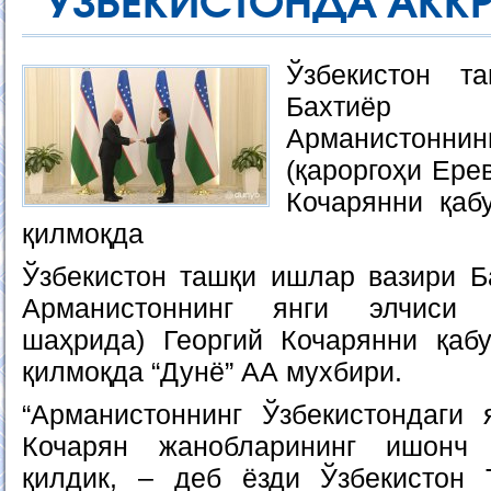
ЎЗБЕКИСТОНДА АКК
Ўзбекистон т
Бахтиёр 
Арманистонн
(қароргоҳи Ере
Кочарянни қаб
қилмоқда
Ўзбекистон ташқи ишлар вазири Б
Арманистоннинг янги элчиси 
шаҳрида) Георгий Кочарянни қаб
қилмоқда “Дунё” АА мухбири.
“Арманистоннинг Ўзбекистондаги 
Кочарян жанобларининг ишонч 
қилдик, – деб ёзди Ўзбекистон 