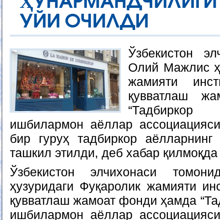
ҲУНАРМАНДЧИЛИГ
УЙИ ОЧИЛДИ
Ўзбекистон эл
Олий Мажлис ҳ
жамияти инст
қувватлаш ж
“Тадбирко
ишбилармон аёллар ассоциацияси
бир гуруҳ тадбиркор аёлларнинг
ташкил этилди, деб хабар қилмоқда
Ўзбекистон элчихонаси томон
ҳузуридаги Фуқаролик жамияти инс
қувватлаш жамоат фонди ҳамда “Та
ишбилармон аёллар ассоциацияси