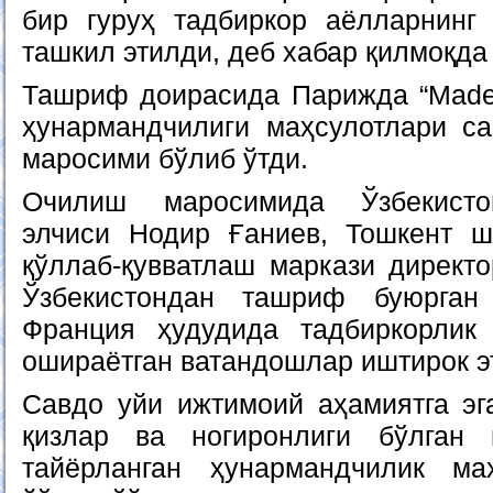
бир гуруҳ тадбиркор аёлларнинг
ташкил этилди, деб хабар қилмоқда
Ташриф доирасида Парижда “Made i
ҳунармандчилиги маҳсулотлари с
маросими бўлиб ўтди.
Очилиш маросимида Ўзбекисто
элчиси Нодир Ғаниев, Тошкент ш
қўллаб-қувватлаш маркази директ
Ўзбекистондан ташриф буюрган
Франция ҳудудида тадбиркорлик
ошираётган ватандошлар иштирок э
Савдо уйи ижтимоий аҳамиятга эга
қизлар ва ногиронлиги бўлган
тайёрланган ҳунармандчилик ма