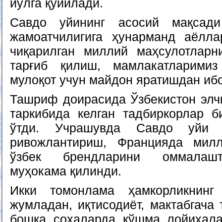
йўлга қўйилади.
Савдо уйининг асосий мақсади
жамоатчилигига ҳунарманд аёлл
чиқарилган миллий маҳсулотлар
тарғиб қилиш, мамлакатларими
мулоқот учун майдон яратишдан ибо
Ташриф доирасида Ўзбекистон элч
таркибида келган тадбиркорлар 
ўтди. Учрашувда Савдо уйи 
ривожлантириш, Францияда мил
ўзбек брендларини оммалаш
муҳокама қилинди.
Икки томонлама ҳамкорликнинг
жумладан, иқтисодиёт, мактабгача
бошқа соҳаларда қўшма лойиҳал