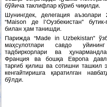
бўйича таклифлар кўриб чиқилди.
Шунингдек, делегация аъзолари 
“Maison де l’Оузбекистан” бутик
билан ҳам танишди.
Парижда “Made in Uzbekistan” ўз
маҳсулотлари савдо уйинин
тадбиркорлари ва ҳунармандла
Франция ва бошқа Европа давл
тарғиб қилиш ва сотишни ташкил 
кенгайтиришга қаратилган навба
бўлди.