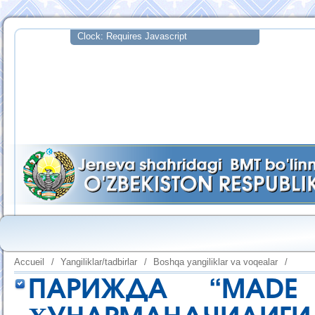
Accueil
/
Yangiliklar/tadbirlar
/
Boshqa yangiliklar va voqealar
/
ПАРИЖДА “MADE 