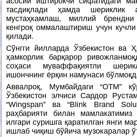
асосий иштирокчи сифатидаги ма
тасдиқлади ҳамда шериклик а
мустаҳкамлаш, миллий брендни
кенгроқ оммалаштириш учун кучли 
қилади.
Сўнгги йилларда Ўзбекистон ва Ҳ
ҳамкорлик барқарор ривожланмоқ
соҳаси муваффақиятли шери
ишончнинг ёрқин намунаси бўлмоқд
Аввалроқ, Мумбайдаги “OTM” кў
Ўзбекистон элчиси Сардор Руста
“Wingspan” ва “Blink Brand Solu
раҳбарияти билан мамлакатимиз 
илгари суришга қаратилган янги ма
ишлаб чиқиш бўйича музокаралар ўт