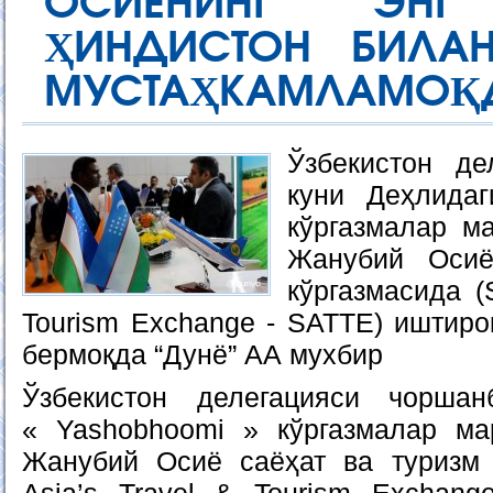
ОСИЁНИНГ ЭНГ
ҲИНДИСТОН БИЛАН
МУСТАҲКАМЛАМОҚ
Ўзбекистон де
куни Деҳлида
кўргазмалар ма
Жанубий Осиё
кўргазмасида (
Tourism Exchange - SATTE) иштиро
бермоқда “Дунё” АА мухбир
Ўзбекистон делегацияси чорша
« Yashobhoomi » кўргазмалар ма
Жанубий Осиё саёҳат ва туризм 