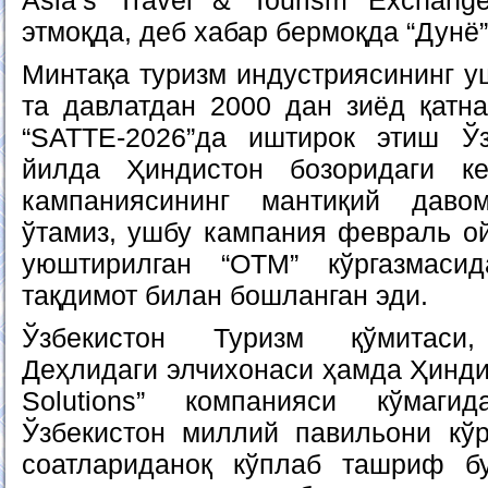
Asia’s Travel & Tourism Exchan
этмоқда, деб хабар бермоқда “Дунё
Минтақа туризм индустриясининг у
та давлатдан 2000 дан зиёд қатн
“SATTE-2026”да иштирок этиш Ўз
йилда Ҳиндистон бозоридаги к
кампаниясининг мантиқий даво
ўтамиз, ушбу кампания февраль 
уюштирилган “OTM” кўргазмаси
тақдимот билан бошланган эди.
Ўзбекистон Туризм қўмитаси,
Деҳлидаги элчихонаси ҳамда Ҳиндис
Solutions” компанияси кўмаги
Ўзбекистон миллий павильони кўр
соатлариданоқ кўплаб ташриф б