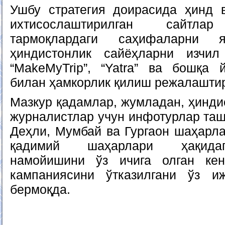
Ушбу стратегия доирасида ҳинд 
ихтисослаштирилган сайт
тармоқлардаги саҳифаларни я
ҳиндистонлик сайёҳларни изчи
“MakeMyTrip”, “Yatra” ва бошқа
билан ҳамкорлик қилиш режалаштир
Мазкур қадамлар, жумладан, ҳинди
журналистлар учун инфотурлар таш
Деҳли, Мумбай ва Гургаон шаҳарла
қадимий шаҳарлари ҳақидаг
намойишини ўз ичига олган ке
кампаниясини ўтказилгани ўз и
бермоқда.