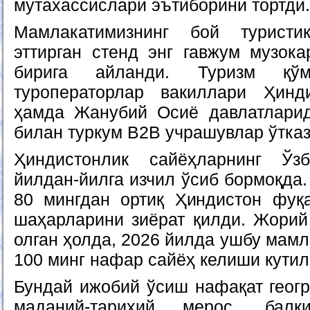
мутахассислари эътиборини тортди.
Мамлакатимизнинг бой туристи
эттирган стенд энг гавжум музок
бирига айланди. Туризм қў
туроператорлар вакиллари Ҳинд
ҳамда Жанубий Осиё давлатларид
билан туркум B2B учрашувлар ўтка
Ҳиндистонлик сайёҳларнинг Ўзб
йилдан-йилга изчил ўсиб бормоқда.
80 мингдан ортиқ Ҳиндистон фуқ
шаҳарларини зиёрат қилди. Жорий
олган ҳолда, 2026 йилда ушбу мамл
100 минг нафар сайёҳ келиши кутил
Бундай ижобий ўсиш нафақат геогр
маданий-тарихий мерос, бал