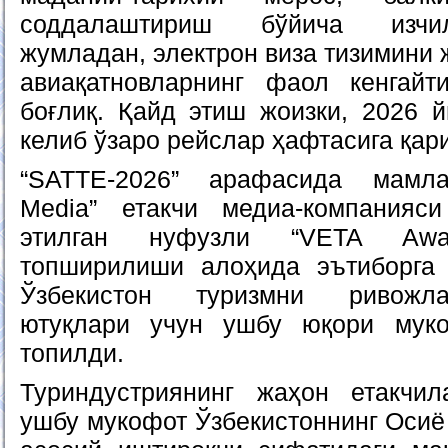
соддалаштириш бўйича изчил
жумладан, электрон виза тизимини
авиақатновларнинг фаол кенгай
боғлиқ. Қайд этиш жоизки, 2026 й
келиб ўзаро рейслар ҳафтасига қари
“SATTE-2026” арафасида мамлака
Media” етакчи медиа-компанияс
этилган нуфузли “VETA Awar
топширилиши алоҳида эътиборга 
Ўзбекистон туризмни ривожла
ютуқлари учун ушбу юқори муко
топилди.
Туриндустриянинг жаҳон етакчил
ушбу мукофот Ўзбекистоннинг Осиё