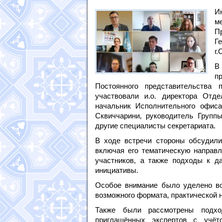
И
м
П
Г
г.
В
п
Постоянного представительств
участвовали и.о. директора Отд
начальник Исполнительного офис
Сквиччарини, руководитель Группы
другие специалисты секретариата.
В ходе встречи стороны обсудили
включая его тематическую направл
участников, а также подходы к д
инициативы.
Особое внимание было уделено воп
возможного формата, практической н
Также были рассмотрены подхо
приглашённых экспертов с учё