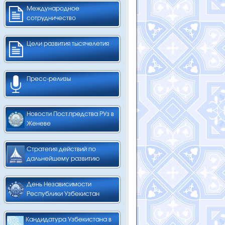
Международное
сотрудничество
Цели развития тысячелетия
Пресс-релизы
Новости Пост.предства РУз в
Женеве
Стратегия действий по
дальнейшему развитию
День Независимости
Республики Узбекистан
Кандидатура Узбекистана в