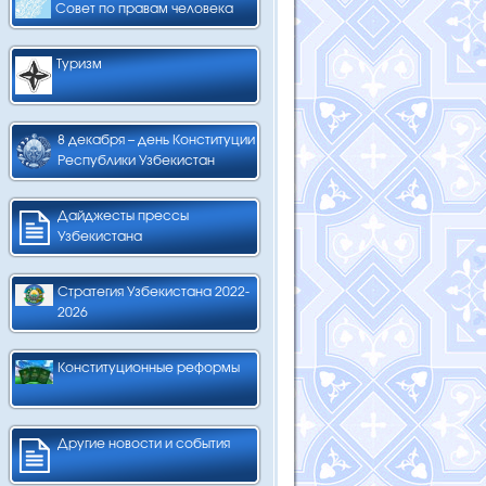
Совет по правам человека
Туризм
8 декабря – день Конституции
Республики Узбекистан
Дайджесты прессы
Узбекистана
Стратегия Узбекистана 2022-
2026
Конституционные реформы
Другие новости и события