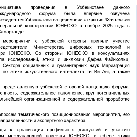
нициатива проведения в Узбекистане данного
еждународного форума была впервые озвучена
резидентом Узбекистана на церемонии открытия 43-й сессии
енеральной конференции ЮНЕСКО в ноябре 2025 года в
Самарканде.
 мероприятии с узбекской стороны приняли участие
редставители Министерства цифровых технологий и
а при ЮНЕСКО. Со стороны ЮНЕСКО в консультациях
ела исследований, этики и инклюзии Дафна Файнхольц,
а Сектора социальных и гуманитарных наук Мариаграция
 по этике искусственного интеллекта Ти Ви Анг, а также
 представленную узбекской стороной концепцию форума,
енность, содержательное наполнение, круг потенциальных
альнейшей организационной и содержательной проработке
росам тематического позиционирования мероприятия, его
аправленности и экспертного характера.
ды к организации профильных дискуссий и участию
том международной повестки ЮНЕСКО в сфере этики