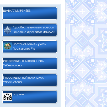
ШАВКАТ МИРЗИЁЕВ
Год обеспечения интересов
человека и развития махалли
Постановления и указы
Президента РУз
Инвестиционный потенциал
Узбекистана
Инвестиционный потенциал
Узбекистана
Встречи