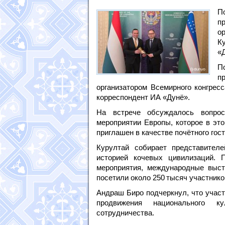
П
п
о
К
«
П
п
организатором Всемирного конгрес
корреспондент ИА «Дунё».
На встрече обсуждалось вопрос
мероприятии Европы, которое в это
приглашен в качестве почётного гос
Курултай собирает представител
историей кочевых цивилизаций. 
мероприятия, международные выст
посетили около 250 тысяч участнико
Андраш Биро подчеркнул, что участ
продвижения национального к
сотрудничества.