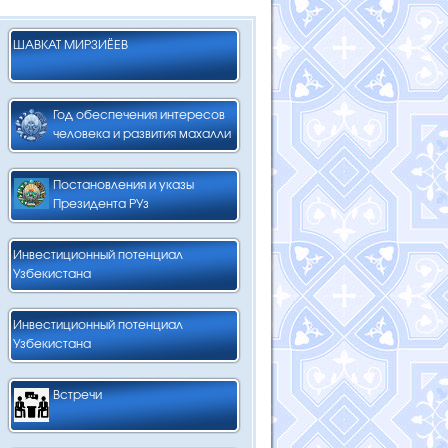
ШАВКАТ МИРЗИЁЕВ
Год обеспечения интересов
человека и развития махалли
Постановления и указы
Президента РУз
Инвестиционный потенциал
Узбекистана
Инвестиционный потенциал
Узбекистана
Встречи