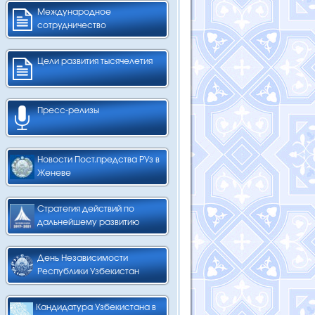
Международное
сотрудничество
Цели развития тысячелетия
Пресс-релизы
Новости Пост.предства РУз в
Женеве
Стратегия действий по
дальнейшему развитию
День Независимости
Республики Узбекистан
Кандидатура Узбекистана в