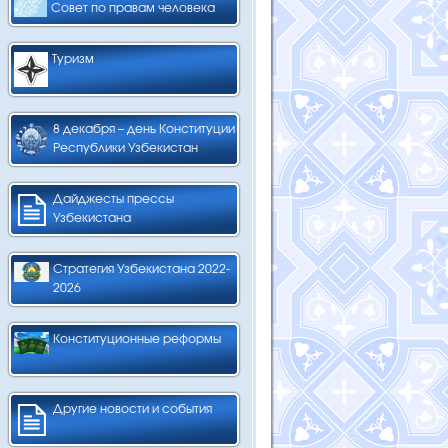
Совет по правам человека
Туризм
8 декабря – день Конституции
Республики Узбекистан
Дайджесты прессы
Узбекистана
Стратегия Узбекистана 2022-
2026
Конституционные реформы
Другие новости и события