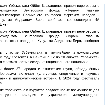
осол Узбекистана Ойбек Шахавдинов провел переговоры с
резидентом Венгерского фонда «Туран», главным
рганизатором Всемирного конгресса тюркских народов -
урултая Андрашем Биро, сообщает корреспондент ИА
Дунё»
осол Узбекистана Ойбек Шахавдинов провел переговоры с
резидентом Венгерского фонда «Туран», главным
са тюркских народов - Курултая Андрашем Биро, сообщает
ы участие Узбекистана в крупнейшем этнокультурном
м году состоится в Венгрии с 12 по 20 августа. Узбекистан
тя с возможностью создания национального павильона.
ей более 27 народов и этнических групп, объединённых
Программа включает культурные, спортивные и научные
авки и дипломатические встречи. В 2024 году фестиваль
в.
ие Узбекистана в Курултае создаёт новые возможности для
ультурного наследия и укрепления международного