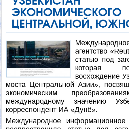
УЗБЕКИСТАН
ЭКОНОМИЧЕСК
ЦЕНТРАЛЬНОЙ, ЮЖН
Международн
агентство «Reu
статью под заг
которая по
восхождение Уз
моста Центральной Азии», посвя
экономическим преобразова
международному значению Узбе
корреспондент ИА «Дунё».
Международное информационное а