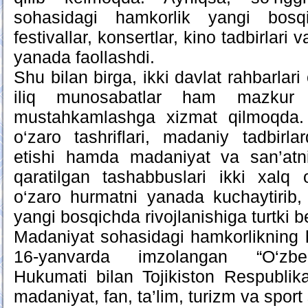
sohasidagi hamkorlik yangi bosqic
festivallar, konsertlar, kino tadbirlari v
yanada faollashdi.
Shu bilan birga, ikki davlat rahbarlari
iliq munosabatlar ham mazkur 
mustahkamlashga xizmat qilmoqda. 
o‘zaro tashriflari, madaniy tadbirlar
etishi hamda madaniyat va san’atni
qaratilgan tashabbuslari ikki xalq o
o‘zaro hurmatni yanada kuchaytirib,
yangi bosqichda rivojlanishiga turtki 
Madaniyat sohasidagi hamkorlikning 
16-yanvarda imzolangan “O‘zbek
Hukumati bilan Tojikiston Respublik
madaniyat, fan, ta’lim, turizm va sport