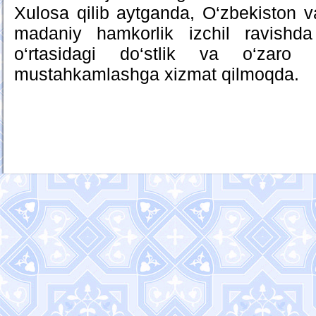
Xulosa qilib aytganda, O‘zbekiston va
madaniy hamkorlik izchil ravishda 
o‘rtasidagi do‘stlik va o‘zaro
mustahkamlashga xizmat qilmoqda.