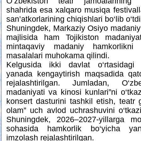
O‘zbekiston teatr jamoalarining g
shahrida esa xalqaro musiqa festivalla
san’atkorlarining chiqishlari bo‘lib o‘tdi
Shuningdek, Markaziy Osiyo madaniyat 
majlisida ham Tojikiston madaniyat 
mintaqaviy madaniy hamkorlikni y
masalalari muhokama qilindi.
Kelgusida ikki davlat o‘rtasidagi
yanada kengaytirish maqsadida qat
rejalashtirilgan. Jumladan, O‘zbe
madaniyati va kinosi kunlari”ni o‘tkaz
konsert dasturini tashkil etish, teatr 
olam” uch avlod uchrashuvini o‘tkaz
Shuningdek, 2026–2027-yillarga mo
sohasida hamkorlik bo‘yicha yang
imzolash rejalashtirilgan.