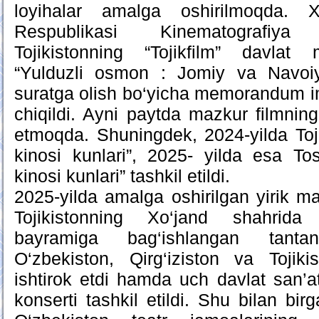
loyihalar amalga oshirilmoqda. X
Respublikasi Kinematografiy
Tojikistonning “Tojikfilm” davlat
“Yulduzli osmon : Jomiy va Navoiy
suratga olish bo‘yicha memorandum im
chiqildi. Ayni paytda mazkur filmnin
etmoqda. Shuningdek, 2024-yilda Toj
kinosi kunlari”, 2025- yilda esa To
kinosi kunlari” tashkil etildi.
2025-yilda amalga oshirilgan yirik ma
Tojikistonning Xo‘jand shahrida 
bayramiga bag‘ishlangan tanta
O‘zbekiston, Qirg‘iziston va Tojiki
ishtirok etdi hamda uch davlat san’a
konserti tashkil etildi. Shu bilan bi