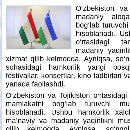
O‘zbekiston va 
madaniy aloqa
bog‘lab turuvchi
hisoblanadi. Us
o‘rtasidagi t
madaniy yaqinl
xizmat qilib kelmoqda. Ayniqsa, so‘n
sohasidagi hamkorlik yangi bosqic
festivallar, konsertlar, kino tadbirlari v
yanada faollashdi.
O‘zbekiston va Tojikiston o‘rtasidagi
mamlakatni bog‘lab turuvchi mu
hisoblanadi. Ushbu hamkorlik xalqla
ma’naviy va madaniy yaqinlikni mu
qilib kelmoqda. Ayniqsa, so‘nggi