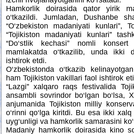
Hamkorlik doirasida qator yirik m
o‘tkazildi. Jumladan, Dushanbe sh
“O‘zbekiston madaniyati kunlari”, 
“Tojikiston madaniyati kunlari” tashk
“Do‘stlik kechasi” nomli konsert
mamlakatda o‘tkazilib, unda ikki 
ishtirok etdi.
O‘zbekistonda o‘tkazib kelinayotgan
ham Tojikiston vakillari faol ishtirok 
“Lazgi” xalqaro raqs festivalida Toji
ansambli sovrindor bo‘lgan bo‘lsa, 
anjumanida Tojikiston milliy konserva
o‘rinni qo‘lga kiritdi. Bu esa ikki xal
uyg‘unligi va hamkorlik samarasini ko‘
Madaniy hamkorlik doirasida kino 