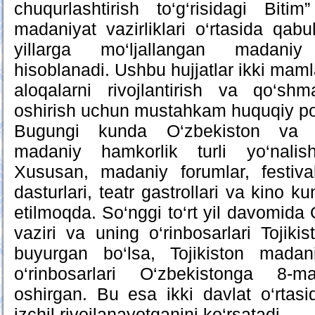
chuqurlashtirish to‘g‘risidagi Bit
madaniyat vazirliklari o‘rtasida qab
yillarga mo‘ljallangan madaniy
hisoblanadi. Ushbu hujjatlar ikki mam
aloqalarni rivojlantirish va qo‘sh
oshirish uchun mustahkam huquqiy po
Bugungi kunda O‘zbekiston va Toj
madaniy hamkorlik turli yo‘nalish
Xususan, madaniy forumlar, festiva
dasturlari, teatr gastrollari va kino k
etilmoqda. So‘nggi to‘rt yil davomida
vaziri va uning o‘rinbosarlari Tojiki
buyurgan bo‘lsa, Tojikiston madan
o‘rinbosarlari O‘zbekistonga 8-m
oshirgan. Bu esa ikki davlat o‘rtas
izchil rivojlanayotganini ko‘rsatadi.