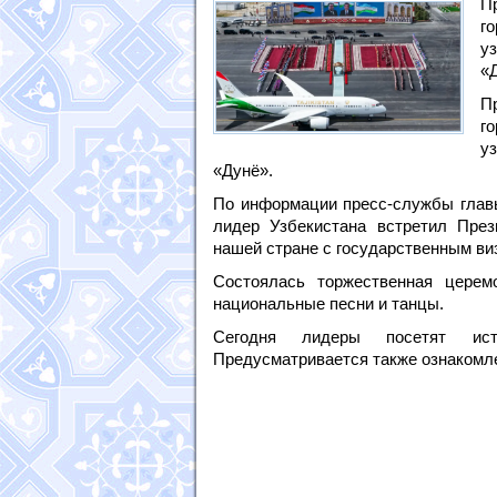
П
г
у
«
П
г
у
«Дунё».
По информации пресс-службы главы
лидер Узбекистана встретил Пре
нашей стране с государственным ви
Состоялась торжественная церем
национальные песни и танцы.
Сегодня лидеры посетят исто
Предусматривается также ознакомл