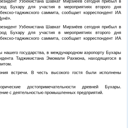
резидент Узбекистана Шавкат Мирзиёев сегодня прибыл в
ород Бухару для участия в мероприятиях второго дня
збекско-таджикского саммита, сообщает корреспондент ИА
Дунё».
резидент Узбекистана Шавкат Мирзиёев сегодня прибыл в
ород Бухару для участия в мероприятиях второго дня
збекско-таджикского саммита, сообщает корреспондент ИА
 нашего государства, в международном аэропорту Бухары
зидента Таджикистана Эмомали Рахмона, находящегося в
зитом.
ония встречи. В честь высокого гостя были исполнены
рические достопримечательности древней Бухары.
ение с деятельностью промышленных предприятий.