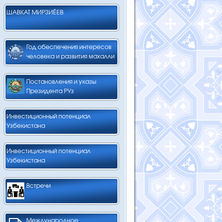
ШАВКАТ МИРЗИЁЕВ
Год обеспечения интересов
человека и развития махалли
Постановления и указы
Президента РУз
Инвестиционный потенциал
Узбекистана
Инвестиционный потенциал
Узбекистана
Встречи
Международное