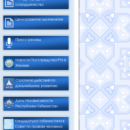
сотрудничество
Цели развития тысячелетия
Пресс-релизы
Новости Пост.предства РУз в
Женеве
Стратегия действий по
дальнейшему развитию
День Независимости
Республики Узбекистан
Кандидатура Узбекистана в
Совет по правам человека