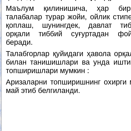
Маълум қилинишича, ҳар бир
талабалар турар жойи, ойлик стип
қоплаш, шунингдек, давлат ти
орқали тиббий суғуртадан фо
беради.
Талабгорлар қуйидаги ҳавола орқа
билан танишишлари ва унда ишти
топширишлари мумкин :
Аризаларни топширишнинг охирги 
май этиб белгиланди.