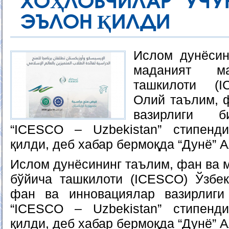
ХОҲЛОВЧИЛАР УЧУ
ЭЪЛОН ҚИЛДИ
Ислом дунёсин
маданият ма
ташкилоти (I
Олий таълим, 
вазирлиги б
“ICESCO – Uzbekistan” стипенд
қилди, деб хабар бермоқда “Дунё” 
Ислом дунёсининг таълим, фан ва 
бўйича ташкилоти (ICESCO) Ўзбе
фан ва инновациялар вазирлиги
“ICESCO – Uzbekistan” стипенд
қилди, деб хабар бермоқда “Дунё” 