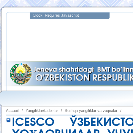
Accueil
/
Yangiliklar/tadbirlar
/
Boshqa yangiliklar va voqealar
/
ICESCO ЎЗБЕКИС