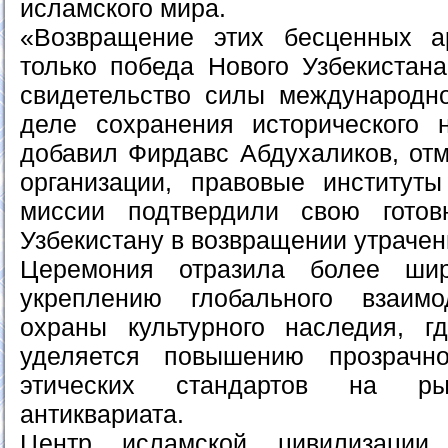
исламского мира.
«Возвращение этих бесценных а
только победа Нового Узбекистана
свидетельство силы международно
деле сохранения исторического 
добавил Фирдавс Абдухаликов, отм
организации, правовые институт
миссии подтвердили свою готовн
Узбекистану в возвращении утраче
Церемония отразила более ши
укреплению глобального взаим
охраны культурного наследия, г
уделяется повышению прозрачн
этических стандартов на р
антиквариата.
Центр исламской цивилизации