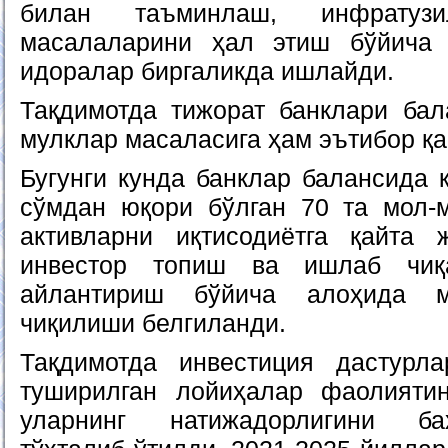
билан таъминлаш, инфрату
масалаларини ҳал этиш бўйича
идоралар биргаликда ишлайди.
Тақдимотда тижорат банклари бал
мулклар масаласига ҳам эътибор қа
Бугунги кунда банклар балансида 
сўмдан юқори бўлган 70 та мол-
активларни иқтисодиётга қайта 
инвестор топиш ва ишлаб чиқ
айлантириш бўйича алоҳида м
чиқилиши белгиланди.
Тақдимотда инвестиция дастурл
туширилган лойиҳалар фаолияти
уларнинг натижадорлигини ба