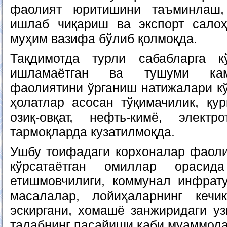
фаолият юритишини таъминлаш,
ишлаб чиқариш ва экспорт сало
муҳим вазифа бўлиб қолмоқда.
Тақдимотда турли сабабларга к
ишламаётган ва тушуми кам
фаолиятини ўрганиш натижалари кў
ҳолатлар асосан тўқимачилик, қу
озиқ-овқат, нефть-кимё, элект
тармоқларда кузатилмоқда.
Ушбу тоифадаги корхоналар фаоли
кўрсатаётган омиллар орасид
етишмовчилиги, коммунал инфрат
масалалар, лойиҳаларнинг кечик
эскиргани, хомашё занжиридаги уз
талабнинг пасайиши каби муаммола