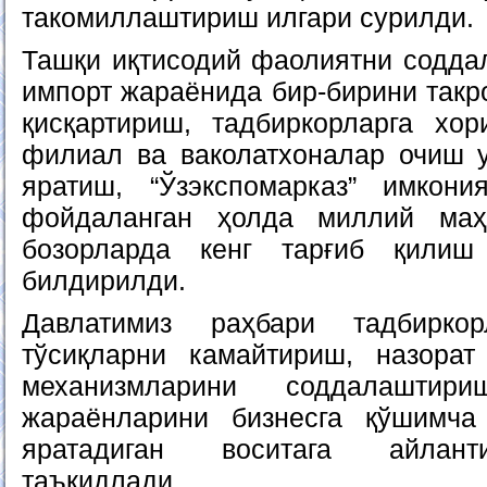
такомиллаштириш илгари сурилди.
Ташқи иқтисодий фаолиятни содд
импорт жараёнида бир-бирини такр
қисқартириш, тадбиркорларга хо
филиал ва ваколатхоналар очиш у
яратиш, “Ўзэкспомарказ” имкони
фойдаланган ҳолда миллий маҳ
бозорларда кенг тарғиб қилиш
билдирилди.
Давлатимиз раҳбари тадбирко
тўсиқларни камайтириш, назорат
механизмларини соддалаштири
жараёнларини бизнесга қўшимча
яратадиган воситага айлант
таъкидлади.