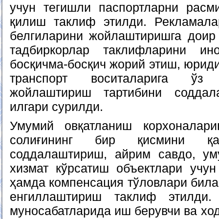
учун тегишли паспортларни расм
қилиш таклиф этилди. Рекламала
белгиларини жойлаштиришга доир
тадбиркорлар таклифларини ин
босқичма-босқич жорий этиш, юрид
транспорт воситаларига ўз
жойлаштириш тартибини соддал
илгари сурилди.
Умумий овқатланиш корхоналари
солиғининг бир қисмини қа
соддалаштириш, айрим савдо, ум
хизмат кўрсатиш объектлари учун 
ҳамда компенсация тўловлари била
енгиллаштириш таклиф этилди.
муносабатларида иш берувчи ва хо