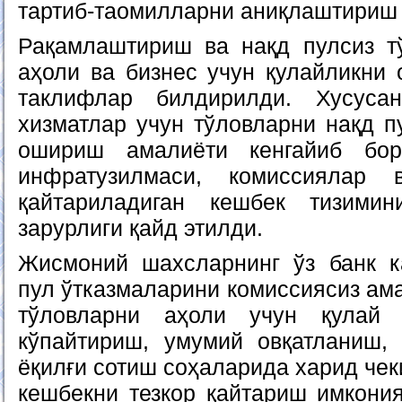
тартиб-таомилларни аниқлаштириш 
Рақамлаштириш ва нақд пулсиз т
аҳоли ва бизнес учун қулайликни 
таклифлар билдирилди. Хусуса
хизматлар учун тўловларни нақд п
ошириш амалиёти кенгайиб бор
инфратузилмаси, комиссиялар 
қайтариладиган кешбек тизими
зарурлиги қайд этилди.
Жисмоний шахсларнинг ўз банк к
пул ўтказмаларини комиссиясиз ам
тўловларни аҳоли учун қулай 
кўпайтириш, умумий овқатланиш, 
ёқилғи сотиш соҳаларида харид чек
кешбекни тезкор қайтариш имкони