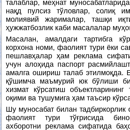
талаблар, меҳнат муносабатларида
нақд пулсиз тўловлар, солиқ им
молиявий жарималар, ташқи иқт
ҳужжатбозлик каби масалалар муҳо
Масалан, амалдаги тартибга кў
корхона номи, фаолият тури ёки са
пешлавҳалар ҳам реклама сифати
учун алоҳида паспорт расмийлаш
амалга ошириш талаб этилмоқда. Б
қўшимча маъмурий юк бўлиши би
хизмат кўрсатиш объектларининг
оқими ва тушумига ҳам таъсир кўрс
Шу муносабат билан тадбиркорлик 
фаолият тури тўғрисида бино
ахборотни реклама сифатида баҳ