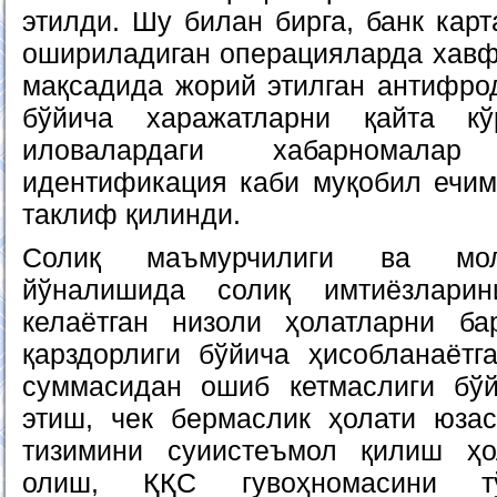
этилди. Шу билан бирга, банк кар
ошириладиган операцияларда хав
мақсадида жорий этилган антифр
бўйича харажатларни қайта к
иловалардаги хабарномала
идентификация каби муқобил ечи
таклиф қилинди.
Солиқ маъмурчилиги ва мол
йўналишида солиқ имтиёзлари
келаётган низоли ҳолатларни ба
қарздорлиги бўйича ҳисобланаётг
суммасидан ошиб кетмаслиги бў
этиш, чек бермаслик ҳолати юза
тизимини суиистеъмол қилиш ҳо
олиш, ҚҚС гувоҳномасини тў