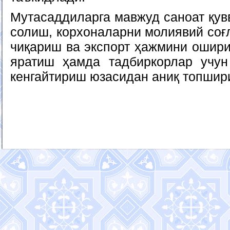
Мутасаддиларга мавжуд саноат қув
солиш, корхоналарни молиявий со
чиқариш ва экспорт ҳажмини ошири
яратиш ҳамда тадбиркорлар учун
кенгайтириш юзасидан аниқ топшир