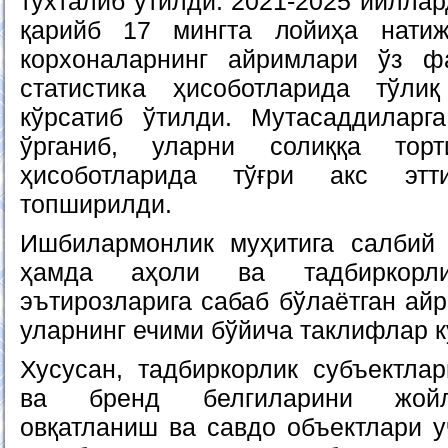
тўхталиб ўтилди. 2021-2025 йилла
қарийб 17 мингта лойиҳа нати
корхоналарнинг айримлари ўз ф
статистика ҳисоботларида тўлиқ
кўрсатиб ўтилди. Мутасаддиларг
ўрганиб, уларни солиққа тор
ҳисоботларида тўғри акс этт
топширилди.
Ишбилармонлик муҳитига салбий 
ҳамда аҳоли ва тадбиркорлик
эътирозларига сабаб бўлаётган ай
уларнинг ечими бўйича таклифлар к
Хусусан, тадбиркорлик субъектла
ва бренд белгиларини жойл
овқатланиш ва савдо объектлари 