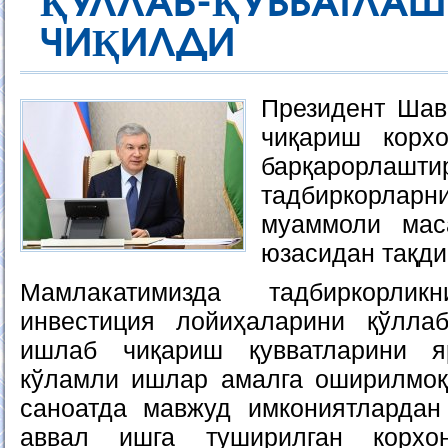
ҚЎЛЛАБ-ҚУВВАТ
ЧИҚИЛДИ
Президент Шав
чиқариш корх
барқарорл
тадбиркорлар
муаммоли мас
юзасидан тақди
Мамлакатимизда тадбиркорлик
инвестиция лойиҳаларини қўллаб
ишлаб чиқариш қувватларини я
кўламли ишлар амалга оширилмоқ
саноатда мавжуд имкониятлардан
аввал ишга туширилган корхон