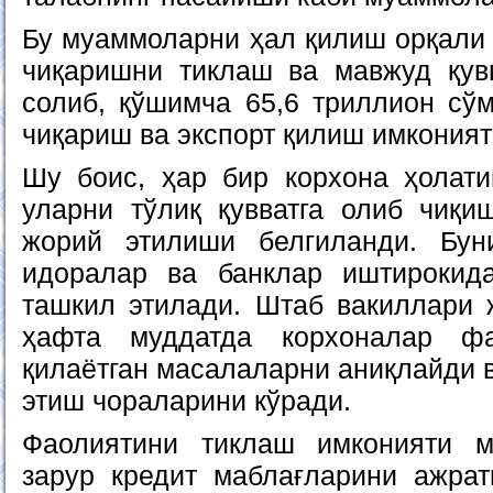
Бу муаммоларни ҳал қилиш орқали
чиқаришни тиклаш ва мавжуд қув
солиб, қўшимча 65,6 триллион сў
чиқариш ва экспорт қилиш имконият
Шу боис, ҳар бир корхона ҳолати
уларни тўлиқ қувватга олиб чиқи
жорий этилиши белгиланди. Бун
идоралар ва банклар иштирокид
ташкил этилади. Штаб вакиллари ж
ҳафта муддатда корхоналар фа
қилаётган масалаларни аниқлайди 
этиш чораларини кўради.
Фаолиятини тиклаш имконияти м
зарур кредит маблағларини ажра