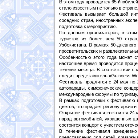
В этом году проводится 65-й юбиле
стало известным не только в стране
Фестиваль вызывает большой инт
соседних стран, иностранных экспе
подготовка к мероприятию.
По данным организаторов, в этом
туристов из более чем 50 стран
Узбекистана. В рамках 50-дневного
просветительских и развлекательны
Особенностью этого года может с
настоящее время проводится проце
течение месяца. В соответствии с
следит представитель «Guinness Wo
Фестиваль продлится с 24 мая по 1
автопарады, симфонические концер
международные форумы по туризму, 
В рамках подготовки к фестивалю 
цветов, что придаёт региону яркий и
Открытие фестиваля состоится 24 м
парад автомобилей, украшенных цв
состоится концерт с участием отеч
В течение фестиваля ежедневно 
представления для детей, ярмарки 