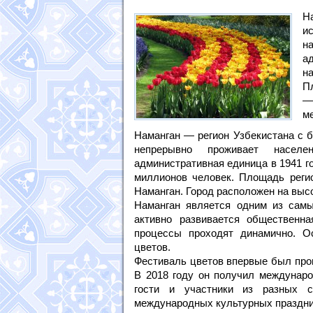
Н
и
н
а
н
П
—
м
Наманган — регион Узбекистана с б
непрерывно проживает населе
административная единица в 1941 г
миллионов человек. Площадь реги
Наманган. Город расположен на высо
Наманган является одним из самы
активно развивается общественна
процессы проходят динамично. О
цветов.
Фестиваль цветов впервые был пров
В 2018 году он получил междунаро
гости и участники из разных 
международных культурных праздни