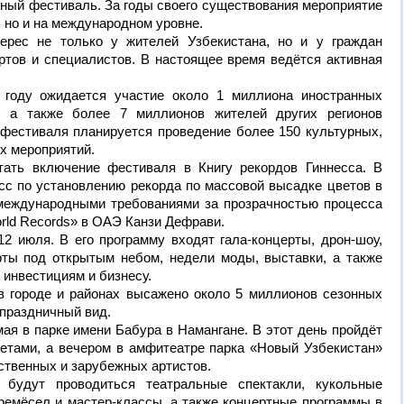
йный фестиваль. За годы своего существования мероприятие
, но и на международном уровне.
ерес не только у жителей Узбекистана, но и у граждан
ртов и специалистов. В настоящее время ведётся активная
 году ожидается участие около 1 миллиона иностранных
, а также более 7 миллионов жителей других регионов
 фестиваля планируется проведение более 150 культурных,
х мероприятий.
тать включение фестиваля в Книгу рекордов Гиннесса. В
сс по установлению рекорда по массовой высадке цветов в
 международными требованиями за прозрачностью процесса
rld Records» в ОАЭ Канзи Дефрави.
2 июля. В его программу входят гала-концерты, дрон-шоу,
ты под открытым небом, недели моды, выставки, а также
инвестициям и бизнесу.
в городе и районах высажено около 5 миллионов сезонных
 праздничный вид.
ая в парке имени Бабура в Намангане. В этот день пройдёт
етами, а вечером в амфитеатре парка «Новый Узбекистан»
ественных и зарубежных артистов.
будут проводиться театральные спектакли, кукольные
ремёсел и мастер-классы, а также концертные программы в