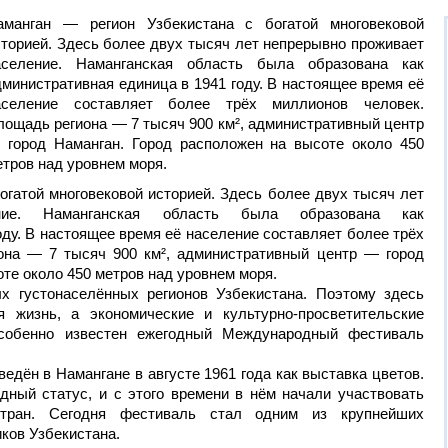
аманган — регион Узбекистана с богатой многовековой
сторией. Здесь более двух тысяч лет непрерывно проживает
аселение. Наманганская область была образована как
дминистративная единица в 1941 году. В настоящее время её
аселение составляет более трёх миллионов человек.
лощадь региона — 7 тысяч 900 км², административный центр
 город Наманган. Город расположен на высоте около 450
етров над уровнем моря.
огатой многовековой историей. Здесь более двух тысяч лет
ние. Наманганская область была образована как
оду. В настоящее время её население составляет более трёх
она — 7 тысяч 900 км², административный центр — город
те около 450 метров над уровнем моря.
х густонаселённых регионов Узбекистана. Поэтому здесь
я жизнь, а экономические и культурно-просветительские
собенно известен ежегодный Международный фестиваль
едён в Намангане в августе 1961 года как выставка цветов.
дный статус, и с этого времени в нём начали участвовать
стран. Сегодня фестиваль стал одним из крупнейших
ков Узбекистана.