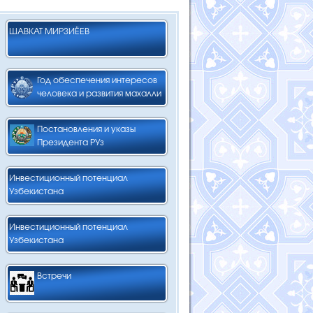
ШАВКАТ МИРЗИЁЕВ
Год обеспечения интересов
человека и развития махалли
Постановления и указы
Президента РУз
Инвестиционный потенциал
Узбекистана
Инвестиционный потенциал
Узбекистана
Встречи