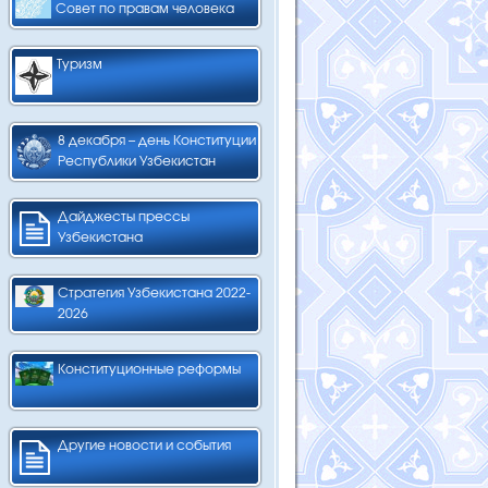
Совет по правам человека
Туризм
8 декабря – день Конституции
Республики Узбекистан
Дайджесты прессы
Узбекистана
Стратегия Узбекистана 2022-
2026
Конституционные реформы
Другие новости и события