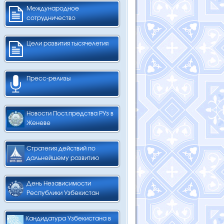
Международное
сотрудничество
Цели развития тысячелетия
Пресс-релизы
Новости Пост.предства РУз в
Женеве
Стратегия действий по
дальнейшему развитию
День Независимости
Республики Узбекистан
Кандидатура Узбекистана в