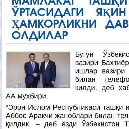
МАМЛАКАТ ТАШҚИ
ЎРТАСИДАГИ ЯҚИ
ҲАМКОРЛИКНИ ДАВ
ОЛДИЛАР
Бугун Ўзбек
вазири Бахтиё
ишлар вазири
билан телеф
қилди, деб ха
АА мухбири.
“Эрон Ислом Республикаси ташқи 
Аббос Аракчи жаноблари билан тел
қилдик, – деб ёзди Ўзбекистон 