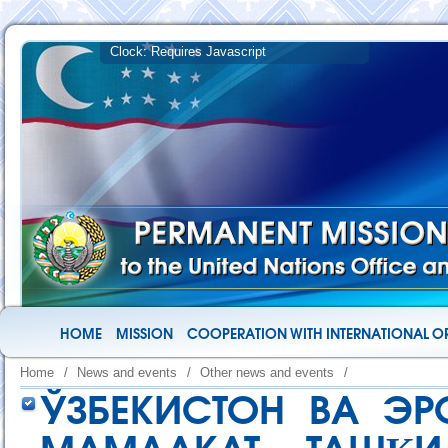
HOME
MISSION
COOPERATION WITH INTERNATIONAL O
Home
/
News and events
/
Other news and events
/
ЎЗБЕКИСТОН ВА ЭР