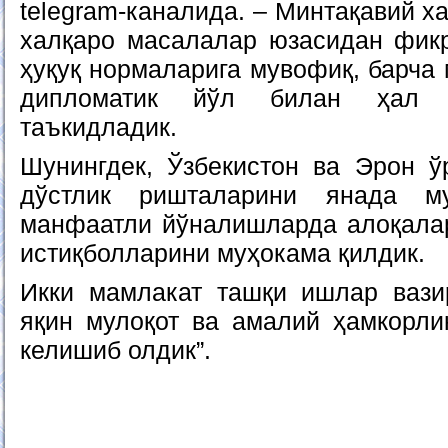
telegram-каналида. – Минтақавий х
халқаро масалалар юзасидан фик
ҳуқуқ нормаларига мувофиқ, барча
дипломатик йўл билан ҳал 
таъкидладик.
Шунингдек, Ўзбекистон ва Эрон ў
дўстлик ришталарини янада му
манфаатли йўналишларда алоқала
истиқболларини муҳокама қилдик.
Икки мамлакат ташқи ишлар вази
яқин мулоқот ва амалий ҳамкорли
келишиб олдик”.