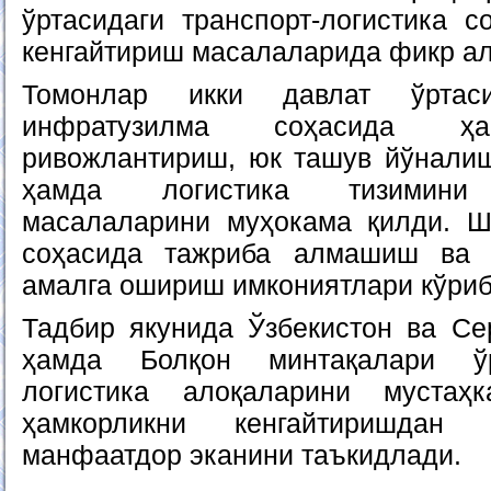
ўртасидаги транспорт-логистика с
кенгайтириш масалаларида фикр а
Томонлар икки давлат ўртас
инфратузилма соҳасида ҳа
ривожлантириш, юк ташув йўнали
ҳамда логистика тизимини 
масалаларини муҳокама қилди. Ш
соҳасида тажриба алмашиш ва 
амалга ошириш имкониятлари кўриб
Тадбир якунида Ўзбекистон ва С
ҳамда Болқон минтақалари ўр
логистика алоқаларини муста
ҳамкорликни кенгайтиришда
манфаатдор эканини таъкидлади.