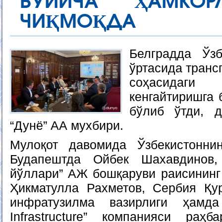
БЎЙИЧА ҲАМКОР
ЧИҚМОҚДА
Белградда Ўз
ўртасида транс
соҳасидаг
кенгайтиришга 
бўлиб ўтди, 
“Дунё” АА мухбири.
Мулоқот давомида Ўзбекистоннин
Будапештда Ойбек Шахавдинов,
йўллари” АЖ бошқаруви раисининг
Ҳикматулла Рахметов, Сербия Қу
инфратузилма вазирлиги ҳамда
Infrastructure” компанияси раҳ