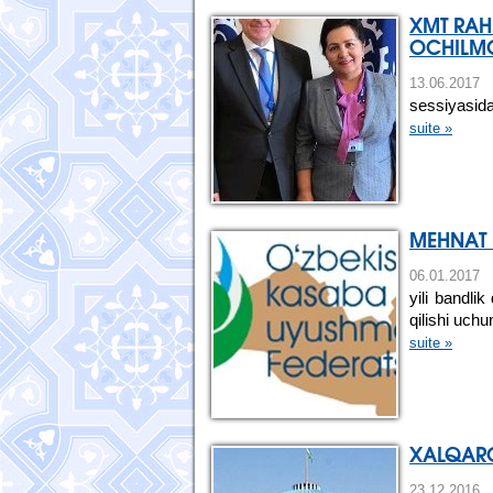
XMT RAH
OCHILM
13.06.2
sessiyasida
suite »
MEHNAT 
06.01.201
yili bandli
qilishi uchu
suite »
XALQARO 
23.12.20