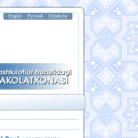
English
Русский
O'zbekcha