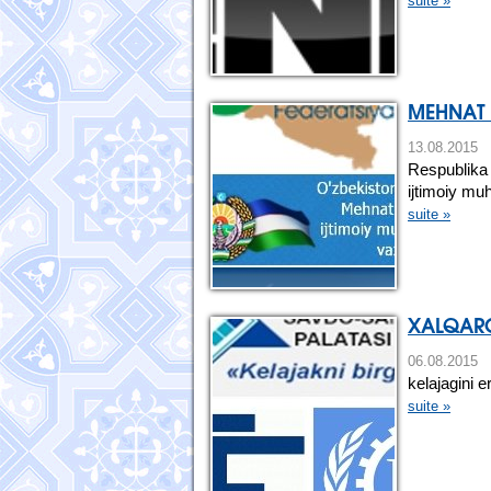
suite »
MEHNAT 
13.08.2
Respublika 
ijtimoiy mu
suite »
XALQARO
06.08.201
kelajagini e
suite »