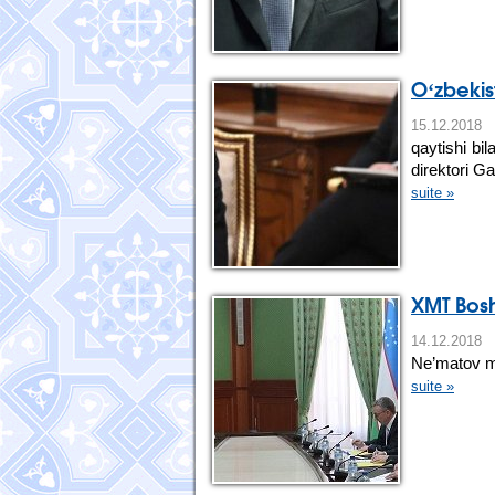
Oʻzbekist
15.12.20
qaytishi bi
direktori G
suite »
XMT Bosh
14.12.20
Ne’matov ma
suite »