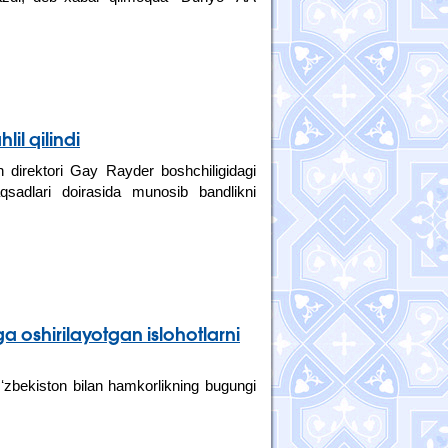
il qilindi
direktori Gay Rayder boshchiligidagi
qsadlari doirasida munosib bandlikni
 oshirilayotgan islohotlarni
zbekiston bilan hamkorlikning bugungi