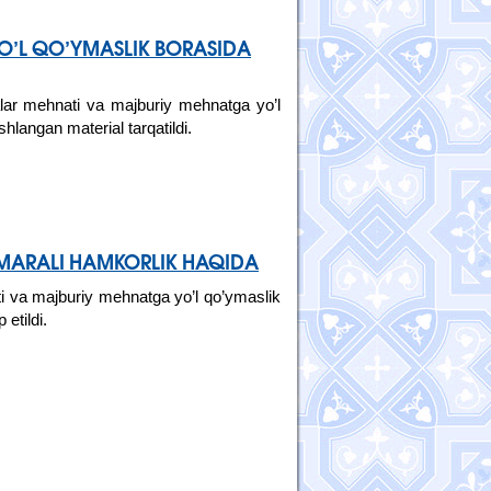
YO’L QO’YMASLIK BORASIDA
lar mehnati va majburiy mehnatga yo’l
hlangan material tarqatildi.
SAMARALI HAMKORLIK HAQIDA
i va majburiy mehnatga yo’l qo’ymaslik
etildi.