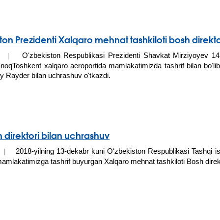
on Prezidenti Xalqaro mehnat tashkiloti bosh direktor
Oʻzbekiston Respublikasi Prezidenti Shavkat Mirziyoyev 14
18 |
lanoqToshkent xalqaro aeroportida mamlakatimizda tashrif bilan boʻli
ay Rayder bilan uchrashuv oʻtkazdi.
 direktori bilan uchrashuv
2018-yilning 13-dekabr kuni O‘zbekiston Respublikasi Tashqi ishl
18 |
mlakatimizga tashrif buyurgan Xalqaro mehnat tashkiloti Bosh direk