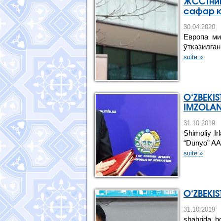
ЖССТнин
сафар 
30.04.20
Европа ми
ўтказилга
suite »
O‘ZBEKIS
IMZOLAN
31.10.201
Shimoliy Ir
“Dunyo” AA 
suite »
O‘ZBEKI
31.10.20
shahrida b