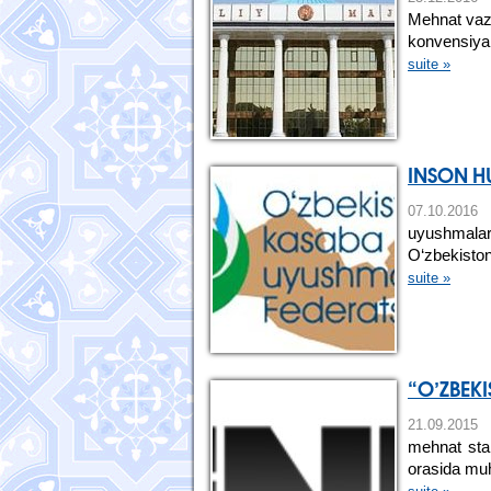
Mehnat vazi
konvensiyala
suite »
INSON H
07.10.20
uyushmalari
O‘zbekiston
suite »
“O’ZBEK
21.09.20
mehnat stan
orasida muh