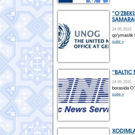
“O’ZBEK
SAMARAL
24.05.20
qo’ymaslik 
suite »
“BALTIC
24.05.201
borasida O’
suite »
XODIMLA