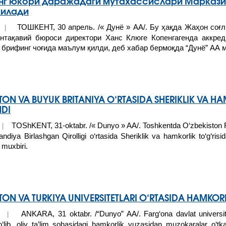
г юкори даражадаги мутахассислари Маркази
килади
ТОШКEНТ, 30 апрель. /« Дунё » АА/. Бу ҳақда Жаҳон соғ
20 |
нтақавий бюроси директори Ханс Клюге Копенгагенда аккред
н брифинг чоғида маълум қилди, деб хабар бермоқда “Дунё” АА
TON VA BUYUK BRITANIYA O‘RTASIDA SHERIKLIK VA HA
DI
TOShKENT, 31-oktabr. /« Dunyo » AA/. Toshkentda O‘zbekiston 
9 |
landiya Birlashgan Qirolligi o‘rtasida Sheriklik va hamkorlik to‘g‘ri
muxbiri.
STON VA TURKIYA UNIVERSITETLARI O‘RTASIDA HAMK
ANKARA, 31 oktabr. /“Dunyo” AA/. Farg‘ona davlat universit
19 |
o‘lib, oliy ta’lim sohasidagi hamkorlik yuzasidan muzokaralar o‘