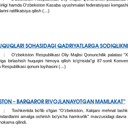
rligi hamda O‘zbekiston Kasaba uyushmalari federatsiyasi kengashi 
rini ratifikatsiya qilish (…)
UQUQLARI SOHASIDAGI QADRIYATLARGA SODIQLIKN
O‘zbekiston Respublikasi Oliy Majlisi Qonunchilik palatasi “X
16 |
ga birlashish huquqini himoya qilish to‘g‘risida”gi 87-sonli Konvensiy
 Respublikasi qonuni loyihasini (…)
ISTON – BARQAROR RIVOJLANAYOTGAN MAMLAKAT”
Toshkentda bo’lib o’tgan “O’zbekiston, Xalqaro mehnat tashkil
15 |
dardlarini amalga oshirish bo’yicha hamkorlik” mavzusidagi davra s
okama qilindi.