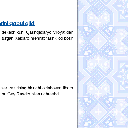
ini qabul qildi
 dekabr kuni Qashqadaryo viloyatidan
b turgan Xalqaro mehnat tashkiloti bosh
ar vazirining birinchi o‘rinbosari Ilhom
tori Gay Rayder bilan uchrashdi.