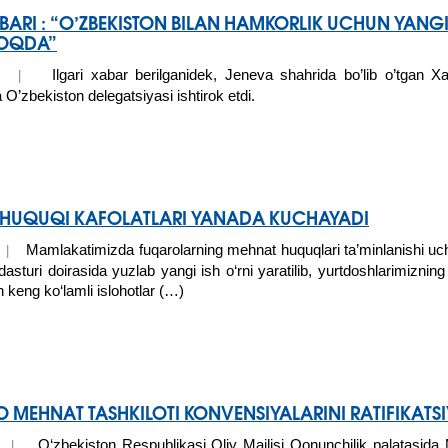
BARI : “O’ZBEKISTON BILAN HAMKORLIK UCHUN YANGI
OQDA”
Ilgari xabar berilganidek, Jeneva shahrida bo’lib o’tgan X
017 |
 O’zbekiston delegatsiyasi ishtirok etdi.
HUQUQI KAFOLATLARI YANADA KUCHAYADI
Mamlakatimizda fuqarolarning mehnat huquqlari ta’minlanishi uch
7 |
k dasturi doirasida yuzlab yangi ish o‘rni yaratilib, yurtdoshlarimizn
n keng ko‘lamli islohotlar (…)
MEHNAT TASHKILOTI KONVENSIYALARINI RATIFIKATSIY
O‘zbekiston Respublikasi Oliy Majlisi Qonunchilik palatasida 
16 |