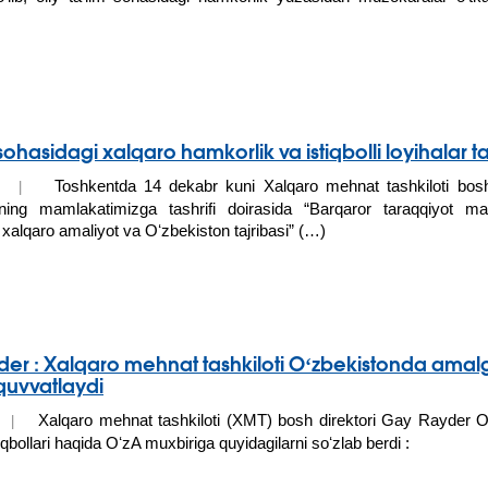
hasidagi xalqaro hamkorlik va istiqbolli loyihalar tahl
Toshkentda 14 dekabr kuni Xalqaro mehnat tashkiloti bosh 
018 |
aning mamlakatimizga tashrifi doirasida “Barqaror taraqqiyot ma
: xalqaro amaliyot va Oʻzbekiston tajribasi” (…)
er : Xalqaro mehnat tashkiloti Oʻzbekistonda amalga
quvvatlaydi
Xalqaro mehnat tashkiloti (XMT) bosh direktori Gay Rayder Oʻ
18 |
tiqbollari haqida OʻzA muxbiriga quyidagilarni soʻzlab berdi :