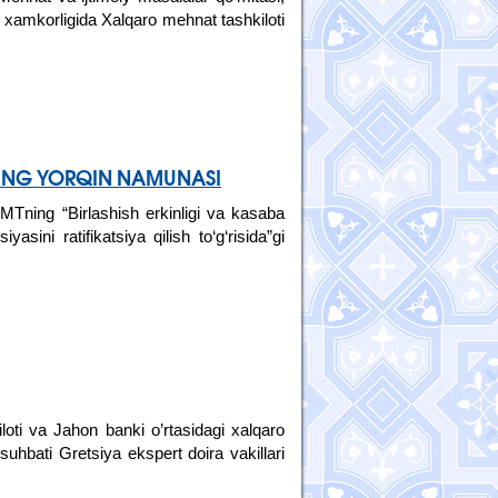
xamkorligida Xalqaro mehnat tashkiloti
ING YORQIN NAMUNASI
MTning “Birlashish erkinligi va kasaba
asini ratifikatsiya qilish to‘g‘risida”gi
oti va Jahon banki o’rtasidagi xalqaro
uhbati Gretsiya ekspert doira vakillari