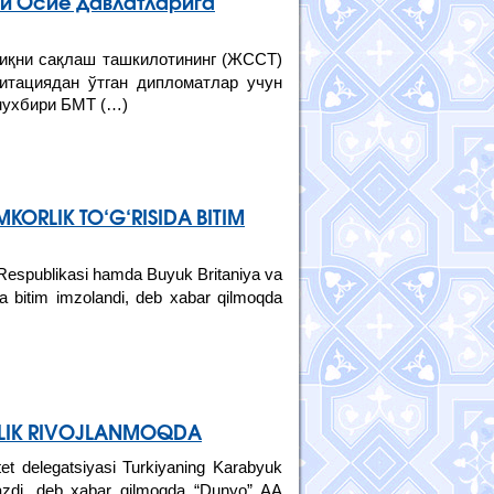
й Осиё давлатларига
лиқни сақлаш ташкилотининг (ЖССТ)
итациядан ўтган дипломатлар учун
 мухбири БМТ (…)
MKORLIK TO‘G‘RISIDA BITIM
Respublikasi hamda Buyuk Britaniya va
sida bitim imzolandi, deb xabar qilmoqda
ORLIK RIVOJLANMOQDA
et delegatsiyasi Turkiyaning Karabyuk
tkazdi, deb xabar qilmoqda “Dunyo” AA