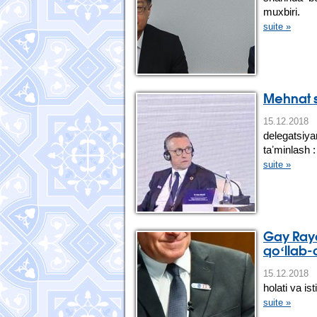
muxbiri.
suite »
Mehnat so
15.12.2
delegatsiy
taʼminlash 
suite »
Gay Rayd
qoʻllab-
15.12.20
holati va is
suite »