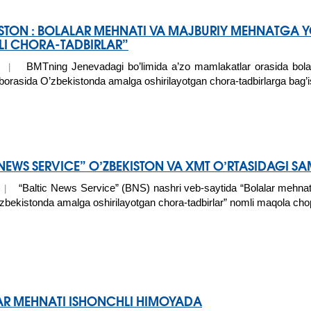
ISTON : BOLALAR MEHNATI VA MAJBURIY MEHNATGA 
I CHORA-TADBIRLAR”
BMTning Jenevadagi bo’limida a’zo mamlakatlar orasida bola
15 |
borasida O’zbekistonda amalga oshirilayotgan chora-tadbirlarga bag’is
 NEWS SERVICE” O’ZBEKISTON VA XMT O’RTASIDAGI 
“Baltic News Service” (BNS) nashri veb-saytida “Bolalar mehnat
5 |
zbekistonda amalga oshirilayotgan chora-tadbirlar” nomli maqola chop 
R MEHNATI ISHONCHLI HIMOYADA