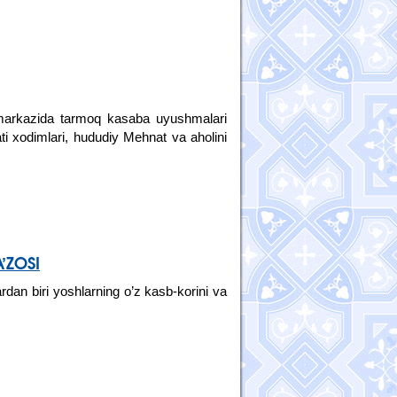
markazida tarmoq kasaba uyushmalari
i xodimlari, hududiy Mehnat va aholini
’ZOSI
dan biri yoshlarning o’z kasb-korini va