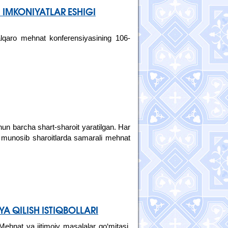
 IMKONIYATLAR ESHIGI
alqaro mehnat konferensiyasining 106-
un barcha shart-sharoit yaratilgan. Har
ing munosib sharoitlarda samarali mehnat
A QILISH ISTIQBOLLARI
Mehnat va ijtimoiy masalalar qo‘mitasi,