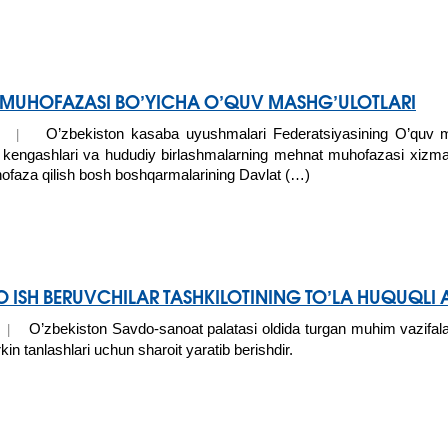
MUHOFAZASI BO’YICHA O’QUV MASHG’ULOTLARI
O’zbekiston kasaba uyushmalari Federatsiyasining O’quv 
015 |
kengashlari va hududiy birlashmalarning mehnat muhofazasi xizmat
hofaza qilish bosh boshqarmalarining Davlat (…)
 ISH BERUVCHILAR TASHKILOTINING TO’LA HUQUQLI A
O’zbekiston Savdo-sanoat palatasi oldida turgan muhim vazifalar
5 |
rkin tanlashlari uchun sharoit yaratib berishdir.