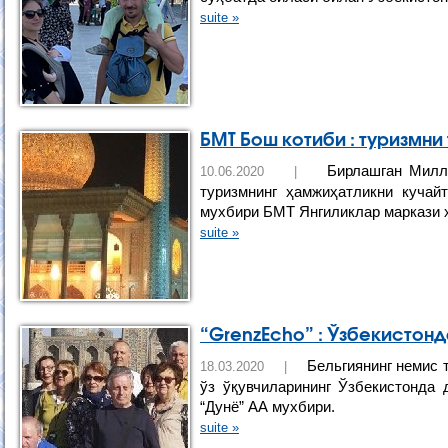
suite »
БМТ Бош котиби : туризмн
Бирлашган Милла
10.06.2020 |
туризмнинг ҳамжиҳатликни кучай
мухбири БМТ Янгиликлар маркази 
suite »
“GrenzEcho” : Ўзбекистонд
Бельгиянинг немис т
18.03.2020 |
ўз ўқувчиларининг Ўзбекистонда 
“Дунё” АА мухбири.
suite »