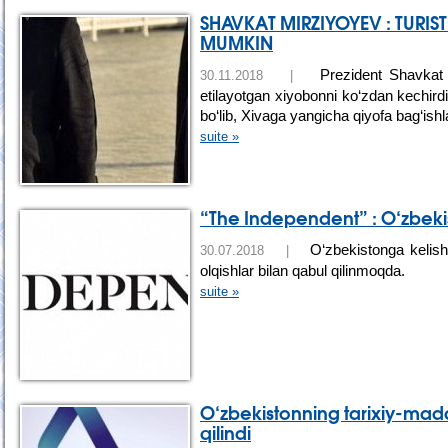
SHAVKAT MIRZIYOYEV : TURIST
MUMKIN
Prezident Shavkat M
30.11.2018 |
etilayotgan xiyobonni ko‘zdan kechirdi.
bo‘lib, Xivaga yangicha qiyofa bag‘ishl
suite »
“The Independent” : O‘zbekist
O‘zbekistonga kelish i
30.07.2018 |
olqishlar bilan qabul qilinmoqda.
suite »
O‘zbekistonning tarixiy-mad
qilindi