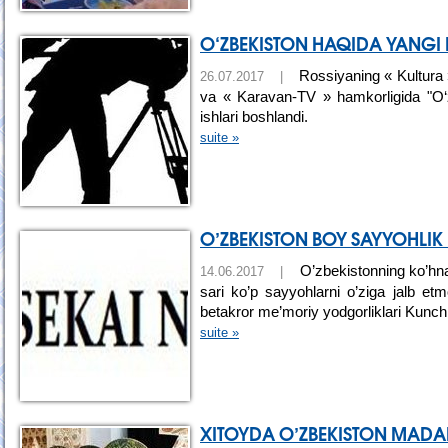
O‘ZBEKISTON HAQIDA YANGI
Rossiyaning « Kultura »
26.07.2017 |
va « Karavan-TV » hamkorligida "O‘zbek
ishlari boshlandi.
suite »
O’ZBEKISTON BOY SAYYOHLIK
O’zbekistonning ko’hna
14.06.2017 |
sari ko’p sayyohlarni o’ziga jalb e
betakror me’moriy yodgorliklari Kunch
suite »
XITOYDA O’ZBEKISTON MADA