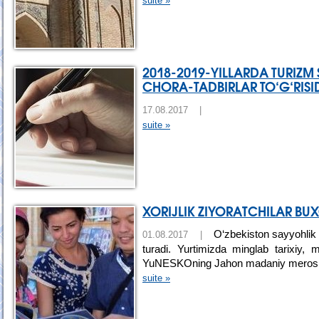
suite »
2018-2019-YILLARDA TURIZM
CHORA-TADBIRLAR TO‘G‘RISI
17.08.2017 |
suite »
XORIJLIK ZIYORATCHILAR B
O‘zbekiston sayyohlik k
01.08.2017 |
turadi. Yurtimizda minglab tarixiy,
YuNESKOning Jahon madaniy merosi 
suite »