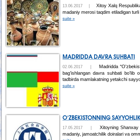
Xitoy Xalq Respublikas
13.06.2017 |
madaniy merosi taqdim etiladigan turli 
suite »
MADRIDDA DAVRA SUHBATI
Madridda “O’zbekist
02.06.2017 |
bag’ishlangan davra suhbati bo’lib o
tadbirda mamlakatning yetakchi sayyo
suite »
O’ZBEKISTONNING SAYYOHLIK
Xitoyning Shanxay u
17.05.2017 |
madaniy, jamoatchilik doiralari va ommav