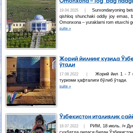
Omonxona – Tog‘ bag‘ridagi 
Surxondaryoning betak
19.04.2025 |
qishloq shunchaki oddiy joy emas, ba
Omonxona – yuraklarni rom etuvchi go‘
suite »
Жорий йилнинг кузида Ўзб
ўтади
Жорий йил 1 - 7 
17.08.2022 |
туризми ҳафталиги бўлиб ўтади.
suite »
Ўзбекистон италиялик сай
РИМ, 18 июль. /« Ду
18.07.2022 |
суҳбатда оиласи билан Ўзбекистонг