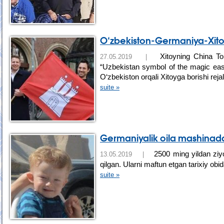
O‘zbekiston-Germaniya-Xitoy 
Xitoyning China To
27.05.2019 |
“Uzbekistan symbol of the magic eas
O‘zbekiston orqali Xitoyga borishi reja
suite »
Germaniyalik oila mashinada
2500 ming yildan ziyod
13.05.2019 |
qilgan. Ularni maftun etgan tarixiy obi
suite »