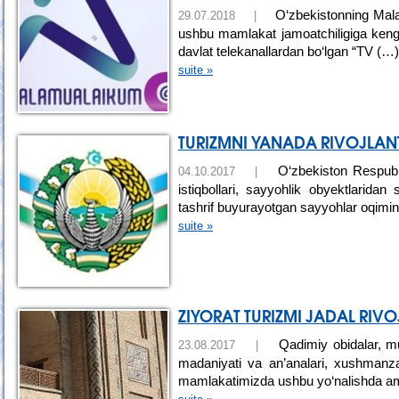
O‘zbekistonning Malayz
29.07.2018 |
ushbu mamlakat jamoatchiligiga keng 
davlat telekanallardan bo‘lgan “TV (…)
suite »
TURIZMNI YANADA RIVOJLAN
O‘zbekiston Respublik
04.10.2017 |
istiqbollari, sayyohlik obyektlaridan 
tashrif buyurayotgan sayyohlar oqimin
suite »
ZIYORAT TURIZMI JADAL RIV
Qadimiy obidalar, muq
23.08.2017 |
madaniyati va an’analari, xushmanzar
mamlakatimizda ushbu yo‘nalishda a