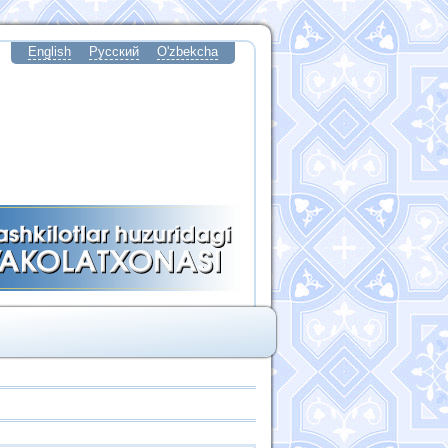
English
Русский
O'zbekcha