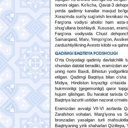
nomini olgan. Koʻkcha, Qavat-3 dehqonc
yerda qadimiy kanallar mavjud boʻlga
Xorazmda sun’iy sugʻorish texnikasi ri
Fargʻona vodiysi aholisi ham asta-se
shugʻullana boshlaydi. Xususan, eramiz
Fargʻona vodiysida Chust dehqonchi
Samarqand, Marv, Yerqoʻrgʻon, Axsiken
zardushtiylikning Avesto kitobi va qahra
QADIMGI BAQTRIYA PODSHOLIGI
Oʻrta Osiyodagi qadimiy davlatchilik t
shundan dalolat beradiki, eramizdan avv
uning nomi Baxdi, Bihistun yodgorlikla
etilgan. Qadimgi Baqtriya bilan oʻsha
Midiya, Hindiston knyazligi oʻrtasid
hukmronligi (gegemonligi) qaror topg
hujum qilishgan. Bu harakat tarixda O
Baqtriya lazuriti ustidan nazorat oʻrnati
Eramizdan avvalgi VII-VI asrlarda 
Zarafshon vohalari, Margʻiyona va Sug
bronzadan yasalgan turli mahsulotl
Baqtriyaning yirik shaharlari Qiziltepa