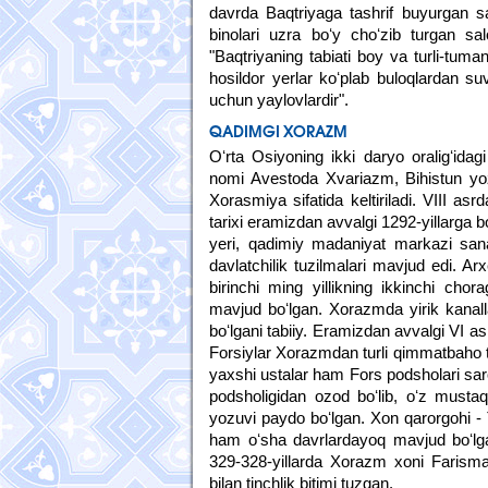
davrda Baqtriyaga tashrif buyurgan say
binolari uzra boʻy choʻzib turgan salo
"Baqtriyaning tabiati boy va turli-tuma
hosildor yerlar koʻplab buloqlardan s
uchun yaylovlardir".
QADIMGI XORAZM
Oʻrta Osiyoning ikki daryo oraligʻida
nomi Avestoda Xvariazm, Bihistun yoz
Xorasmiya sifatida keltiriladi. VIII as
tarixi eramizdan avvalgi 1292-yillarga
yeri, qadimiy madaniyat markazi san
davlatchilik tuzilmalari mavjud edi. A
birinchi ming yillikning ikkinchi cho
mavjud boʻlgan. Xorazmda yirik kanal
boʻlgani tabiiy. Eramizdan avvalgi VI a
Forsiylar Xorazmdan turli qimmatbaho to
yaxshi ustalar ham Fors podsholari sar
podsholigidan ozod boʻlib, oʻz mustaqi
yozuvi paydo boʻlgan. Xon qarorgohi -
ham oʻsha davrlardayoq mavjud boʻlga
329-328-yillarda Xorazm xoni Farism
bilan tinchlik bitimi tuzgan.