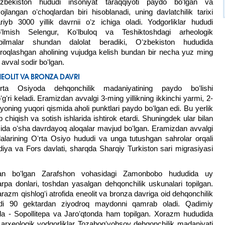
ʻzbekiston hududi insoniyat taraqqiyoti paydo boʻlgan va
vojlangan oʻchoqlardan biri hisoblanadi, uning davlatchilik tarixi
riyb 3000 yillik davrnii oʻz ichiga oladi. Yodgorliklar hududi
oʻlmish Selengur, Koʻlbuloq va Teshiktoshdagi arheologik
opilmalar shundan dalolat beradiki, Oʻzbekiston hududida
troqlashgan aholining vujudga kelish bundan bir necha yuz ming
l avval sodir boʻlgan.
NEOLIT VA BRONZA DAVRI
ʻrta Osiyoda dehqonchilik madaniyatining paydo boʻlishi
ʻgʻri keladi. Eramizdan avvalgi 3-ming yillikning ikkinchi yarmi, 2-
yoning yuqori qismida aholi punktlari paydo boʻlgan edi. Bu yerlik
b chiqish va sotish ishlarida ishtirok etardi. Shuningdek ular bilan
sida oʻsha davrdayoq aloqalar mavjud boʻlgan. Eramizdan avvalgi
bilalarining Oʻrta Osiyo hududi va unga tutushgan sahrolar orqali
iya va Fors davlati, sharqda Sharqiy Turkiston sari migrasiyasi
dan boʻlgan Zarafshon vohasidagi Zamonbobo hududida uy
rpa donlari, toshdan yasalgan dehqonchilik uskunalari topilgan.
zm qishlogʻi atrofida eneolit va bronza davriga oid dehqonchilik
dudi 90 gektardan ziyodroq maydonni qamrab oladi. Qadimiy
a - Sopollitepa va Jaroʻqtonda ham topilgan. Xorazm hududida
 arxeologik yodgorliklar Tozabogʻyobsoy dehqonchilik madaniyati