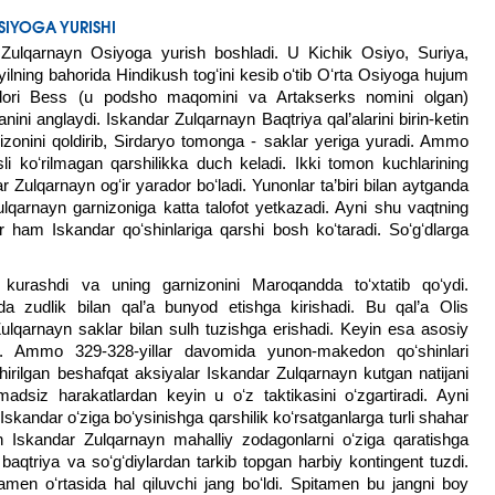
SIYOGA YURISHI
 Zulqarnayn Osiyoga yurish boshladi. U Kichik Osiyo, Suriya,
-yilning bahorida Hindikush togʻini kesib oʻtib Oʻrta Osiyoga hujum
mdori Bess (u podsho maqomini va Artakserks nomini olgan)
ini anglaydi. Iskandar Zulqarnayn Baqtriya qal’alarini birin-ketin
zonini qoldirib, Sirdaryo tomonga - saklar yeriga yuradi. Ammo
li koʻrilmagan qarshilikka duch keladi. Ikki tomon kuchlarining
r Zulqarnayn ogʻir yarador boʻladi. Yunonlar ta’biri bilan aytganda
lqarnayn garnizoniga katta talofot yetkazadi. Ayni shu vaqtning
r ham Iskandar qoʻshinlariga qarshi bosh koʻtaradi. Soʻgʻdlarga
kurashdi va uning garnizonini Maroqandda toʻxtatib qoʻydi.
a zudlik bilan qal’a bunyod etishga kirishadi. Bu qal’a Olis
ulqarnayn saklar bilan sulh tuzishga erishadi. Keyin esa asosiy
i. Ammo 329-328-yillar davomida yunon-makedon qoʻshinlari
rilgan beshafqat aksiyalar Iskandar Zulqarnayn kutgan natijani
adsiz harakatlardan keyin u oʻz taktikasini oʻzgartiradi. Ayni
kandar oʻziga boʻysinishga qarshilik koʻrsatganlarga turli shahar
lan Iskandar Zulqarnayn mahalliy zodagonlarni oʻziga qaratishga
baqtriya va soʻgʻdiylardan tarkib topgan harbiy kontingent tuzdi.
amen oʻrtasida hal qiluvchi jang boʻldi. Spitamen bu jangni boy