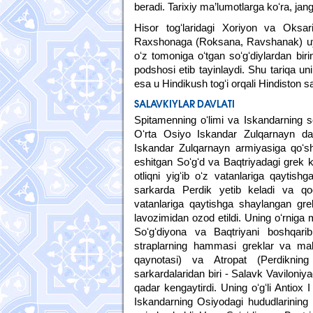
beradi. Tarixiy ma’lumotlarga koʻra, jang
Hisor togʻlaridagi Xoriyon va Oksari
Raxshonaga (Roksana, Ravshanak) uylan
oʻz tomoniga oʻtgan soʻgʻdiylardan bir
podshosi etib tayinlaydi. Shu tariqa un
esa u Hindikush togʻi orqali Hindiston sa
SALAVKIYLAR DAVLATI
Spitamenning oʻlimi va Iskandarning so
Oʻrta Osiyo Iskandar Zulqarnayn davla
Iskandar Zulqarnayn armiyasiga qoʻshi
eshitgan Soʻgʻd va Baqtriyadagi grek k
otliqni yigʻib oʻz vatanlariga qaytis
sarkarda Perdik yetib keladi va qoch
vatanlariga qaytishga shaylangan grek
lavozimidan ozod etildi. Uning oʻrniga m
Soʻgʻdiyona va Baqtriyani boshqarib
straplarning hammasi greklar va make
qaynotasi) va Atropat (Perdikning 
sarkardalaridan biri - Salavk Vaviloniya
qadar kengaytirdi. Uning oʻgʻli Antiox
Iskandarning Osiyodagi hududlarining k