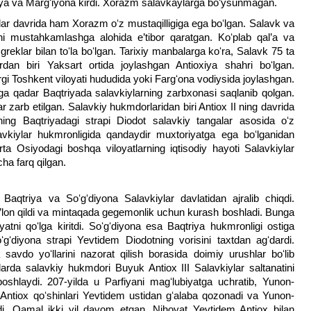
riya va Margʻiyona kirdi. Xorazm salavkaylarga boʻysunmagan.
dar davrida ham Xorazm oʻz mustaqilligiga ega boʻlgan. Salavk va
ini mustahkamlashga alohida e’tibor qaratgan. Koʻplab qal’a va
greklar bilan toʻla boʻlgan. Tarixiy manbalarga koʻra, Salavk 75 ta
dan biri Yaksart ortida joylashgan Antioxiya shahri boʻlgan.
gi Toshkent viloyati hududida yoki Fargʻona vodiysida joylashgan.
riga qadar Baqtriyada salavkiylarning zarbxonasi saqlanib qolgan.
zarb etilgan. Salavkiy hukmdorlaridan biri Antiox II ning davrida
uning Baqtriyadagi strapi Diodot salavkiy tangalar asosida oʻz
lavkiylar hukmronligida qandaydir muxtoriyatga ega boʻlganidan
ʻrta Osiyodagi boshqa viloyatlarning iqtisodiy hayoti Salavkiylar
cha farq qilgan.
Baqtriya va Soʻgʻdiyona Salavkiylar davlatidan ajralib chiqdi.
 e’lon qildi va mintaqada gegemonlik uchun kurash boshladi. Bunga
atni qoʻlga kiritdi. Soʻgʻdiyona esa Baqtriya hukmronligi ostiga
ʻgʻdiyona strapi Yevtidem Diodotning vorisini taxtdan agʻdardi.
 savdo yoʻllarini nazorat qilish borasida doimiy urushlar boʻlib
arda salavkiy hukmdori Buyuk Antiox III Salavkiylar saltanatini
oshlaydi. 207-yilda u Parfiyani magʻlubiyatga uchratib, Yunon-
. Antiox qoʻshinlari Yevtidem ustidan gʻalaba qozonadi va Yunon-
adi. Qamal ikki yil davom etgan. Nihoyat Yevtidem Antiox bilan