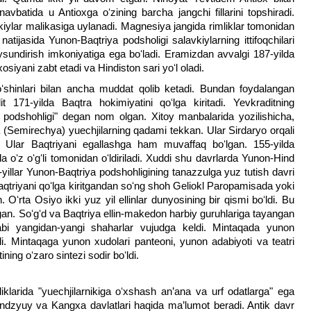
 navbatida u Antioxga oʻzining barcha jangchi fillarini topshiradi.
kiylar malikasiga uylanadi. Magnesiya jangida rimliklar tomonidan
 natijasida Yunon-Baqtriya podsholigi salavkiylarning ittifoqchilari
ʻysundirish imkoniyatiga ega boʻladi. Eramizdan avvalgi 187-yilda
siyani zabt etadi va Hindiston sari yoʻl oladi.
ʻshinlari bilan ancha muddat qolib ketadi. Bundan foydalangan
t 171-yilda Baqtra hokimiyatini qoʻlga kiritadi. Yevkraditning
r podshohligi" degan nom olgan. Xitoy manbalarida yozilishicha,
 (Semirechya) yuechjilarning qadami tekkan. Ular Sirdaryo orqali
. Ular Baqtriyani egallashga ham muvaffaq boʻlgan. 155-yilda
da oʻz oʻgʻli tomonidan oʻldiriladi. Xuddi shu davrlarda Yunon-Hind
-yillar Yunon-Baqtriya podshohligining tanazzulga yuz tutish davri
Baqtriyani qoʻlga kiritgandan soʻng shoh Geliokl Paropamisada yoki
Oʻrta Osiyo ikki yuz yil ellinlar dunyosining bir qismi boʻldi. Bu
irgan. Soʻgʻd va Baqtriya ellin-makedon harbiy guruhlariga tayangan
kabi yangidan-yangi shaharlar vujudga keldi. Mintaqada yunon
ldi. Mintaqaga yunon xudolari panteoni, yunon adabiyoti va teatri
ning oʻzaro sintezi sodir boʻldi.
iklarida "yuechjilarnikiga oʻxshash an’ana va urf odatlarga" ega
dzyuy va Kangxa davlatlari haqida ma’lumot beradi. Antik davr