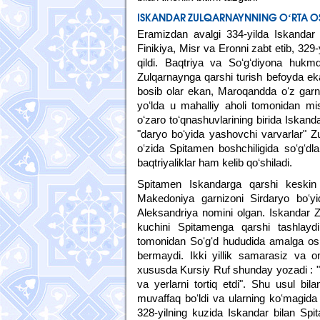
ISKANDAR ZULQARNAYNNING OʻRTA O
Eramizdan avalgi 334-yilda Iskandar
Finikiya, Misr va Eronni zabt etib, 329
qildi. Baqtriya va Soʻgʻdiyona huk
Zulqarnaynga qarshi turish befoyda ekan
bosib olar ekan, Maroqandda oʻz garni
yoʻlda u mahalliy aholi tomonidan mis
oʻzaro toʻqnashuvlarining birida Iskanda
"daryo boʻyida yashovchi varvarlar" Zu
oʻzida Spitamen boshchiligida soʻgʻdla
baqtriyaliklar ham kelib qoʻshiladi.
Spitamen Iskandarga qarshi keskin 
Makedoniya garnizoni Sirdaryo boʻyid
Aleksandriya nomini olgan. Iskandar Z
kuchini Spitamenga qarshi tashlayd
tomonidan Soʻgʻd hududida amalga oshi
bermaydi. Ikki yillik samarasiz va om
xususda Kursiy Ruf shunday yozadi : "Is
va yerlarni tortiq etdi". Shu usul bi
muvaffaq boʻldi va ularning koʻmagida 
328-yilning kuzida Iskandar bilan Spit