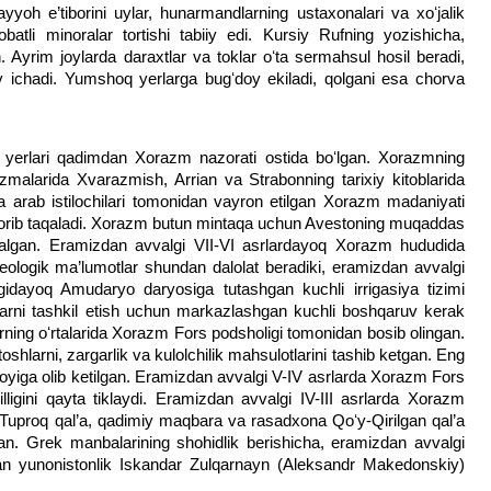
yoh e’tiborini uylar, hunarmandlarning ustaxonalari va xoʻjalik
batli minoralar tortishi tabiiy edi. Kursiy Rufning yozishicha,
n. Ayrim joylarda daraxtlar va toklar oʻta sermahsul hosil beradi,
uv ichadi. Yumshoq yerlarga bugʻdoy ekiladi, qolgani esa chorva
gi yerlari qadimdan Xorazm nazorati ostida boʻlgan. Xorazmning
malarida Xvarazmish, Arrian va Strabonning tarixiy kitoblarida
rda arab istilochilari tomonidan vayron etilgan Xorazm madaniyati
 borib taqaladi. Xorazm butun mintaqa uchun Avestoning muqaddas
algan. Eramizdan avvalgi VII-VI asrlardayoq Xorazm hududida
rxeologik ma’lumotlar shundan dalolat beradiki, eramizdan avvalgi
ragidayoq Amudaryo daryosiga tutashgan kuchli irrigasiya tizimi
larni tashkil etish uchun markazlashgan kuchli boshqaruv kerak
srning oʻrtalarida Xorazm Fors podsholigi tomonidan bosib olingan.
shlarni, zargarlik va kulolchilik mahsulotlarini tashib ketgan. Eng
oyiga olib ketilgan. Eramizdan avvalgi V-IV asrlarda Xorazm Fors
lligini qayta tiklaydi. Eramizdan avvalgi IV-III asrlarda Xorazm
 Tuproq qal’a, qadimiy maqbara va rasadxona Qoʻy-Qirilgan qal’a
n. Grek manbalarining shohidlik berishicha, eramizdan avvalgi
an yunonistonlik Iskandar Zulqarnayn (Aleksandr Makedonskiy)