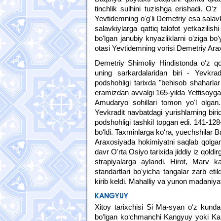
tinchlik sulhini tuzishga erishadi. Oʻz
Yevtidemning oʻgʻli Demetriy esa salav
salavkiylarga qattiq talofot yetkazilishi
boʻlgan janubiy knyazliklarni oʻziga bo
otasi Yevtidemning vorisi Demetriy Araxo
Demetriy Shimoliy Hindistonda oʻz qo
uning sarkardalaridan biri - Yevkradi
podshohligi tarixda "behisob shaharla
eramizdan avvalgi 165-yilda Yettisoyga
Amudaryo sohillari tomon yoʻl olgan
Yevkradit navbatdagi yurishlarning biri
podshohligi tashkil topgan edi. 141-128
boʻldi. Taxminlarga koʻra, yuechshilar 
Araxosiyada hokimiyatni saqlab qolgan. 
davr Oʻrta Osiyo tarixida jiddiy iz qold
strapiyalarga aylandi. Hirot, Marv 
standartlari boʻyicha tangalar zarb eti
kirib keldi. Mahalliy va yunon madaniyati
KANGYUY
Xitoy tarixchisi Si Ma-syan oʻz kundal
boʻlgan koʻchmanchi Kangyuy yoki Kan