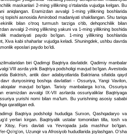
hilik maskanlari 2-ming yillikning oʻrtalarida vujudga kelgan. Bu
ni aniqlangan. Eramizdan avvalgi 1-ming yillikning boshlarida
voj topishi asnosida Amirobod madaniyati shakllangan. Shu tariqa
kinlik bilan oʻtroq turmush tarziga oʻtib, dehqonchilik bilan
dan avvalgi 2-ming yillikning yakuni va 1-ming yillikning boshida
lik madaniyati paydo boʻlgan. 1-ming yillikning boshlarida
t, Xiva kabi shaharlar vujudga keladi. Shuningdek, ushbu davrda
monlik eposlari paydo boʻldi.
uzilmalaridan biri Qadimgi Baqtriya davlatidir. Qadimiy manbalar
algi VIII asrda yirik Baqtriya podsholigi mavjud boʻlgan. Avestoda
rida Baktrish, antik davr adabiyotlarida Baktriana sifatida qayd
 davr dunyosining boshqa davlatlari - Ossuriya, Yangi Vavilon,
a aloqalar mavjud boʻlgan. Tarixiy manbalarga koʻra, Ossuriya
an eramizdan avvalgi IX-VII asrlarda ossuriyaliklar Baqtriyaga
ssuriya yurishi nomi bilan ma’lum. Bu yurishning asosiy sababi
shga qaratilgan edi.
Qadimgi Baqtriya podsholgi hududiga Surxon, Qashqadaryo va
ʻd yerlari kirgan. Baqtriyalik ustalar tomonidan tilla, tosh va
ar Xitoy, Fors davlati va Yevropada juda mashhur boʻlgan.
, Yer-Qoʻrgʻon, Uzunqir va Afrosiyob hududlarida joylashgan. Oʻsha