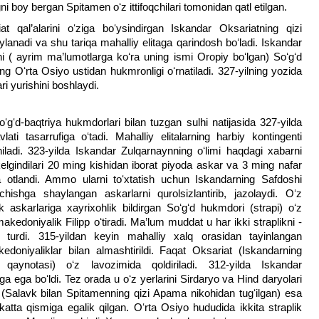
ni boy bergan Spitamen oʻz ittifoqchilari tomonidan qatl etilgan.
at qal’alarini oʻziga boʻysindirgan Iskandar Oksariatning qizi
adi va shu tariqa mahalliy elitaga qarindosh boʻladi. Iskandar
ini ( ayrim ma’lumotlarga koʻra uning ismi Oropiy boʻlgan) Soʻgʻd
ing Oʻrta Osiyo ustidan hukmronligi oʻrnatiladi. 327-yilning yozida
ri yurishini boshlaydi.
ʻgʻd-baqtriya hukmdorlari bilan tuzgan sulhi natijasida 327-yilda
ti tasarrufiga oʻtadi. Mahalliy elitalarning harbiy kontingenti
ladi. 323-yilda Iskandar Zulqarnaynning oʻlimi haqdagi xabarni
elgindilari 20 ming kishidan iborat piyoda askar va 3 ming nafar
hga otlandi. Ammo ularni toʻxtatish uchun Iskandarning Safdoshi
ishga shaylangan askarlarni qurolsizlantirib, jazolaydi. Oʻz
 askarlariga xayrixohlik bildirgan Soʻgʻd hukmdori (strapi) oʻz
akedoniyalik Filipp oʻtiradi. Ma’lum muddat u har ikki straplikni -
 turdi. 315-yildan keyin mahalliy xalq orasidan tayinlangan
doniyaliklar bilan almashtirildi. Faqat Oksariat (Iskandarning
qaynotasi) oʻz lavozimida qoldiriladi. 312-yilda Iskandar
ga ega boʻldi. Tez orada u oʻz yerlarini Sirdaryo va Hind daryolari
 I (Salavk bilan Spitamenning qizi Apama nikohidan tugʻilgan) esa
atta qismiga egalik qilgan. Oʻrta Osiyo hududida ikkita straplik