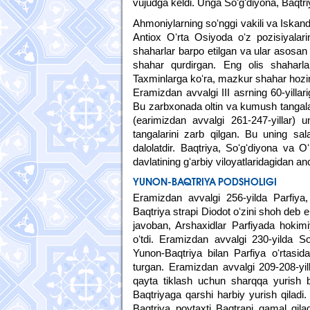
vujudga keldi. Unga Soʻgʻdiyona, Baqt
Ahmoniylarning soʻnggi vakili va Iskan
Antiox Oʻrta Osiyoda oʻz pozisiyalar
shaharlar barpo etilgan va ular asosan 
shahar qurdirgan. Eng olis shaharlar
Taxminlarga koʻra, mazkur shahar hozir
Eramizdan avvalgi III asrning 60-yilla
Bu zarbxonada oltin va kumush tangalar 
(earimizdan avvalgi 261-247-yillar) 
tangalarini zarb qilgan. Bu uning sa
dalolatdir. Baqtriya, Soʻgʻdiyona va O
davlatining gʻarbiy viloyatlaridagidan an
YUNON-BAQTRIYA PODSHOLIGI
Eramizdan avvalgi 256-yilda Parfiya, 
Baqtriya strapi Diodot oʻzini shoh deb
javoban, Arshaxidlar Parfiyada hokimiy
oʻtdi. Eramizdan avvalgi 230-yilda So
Yunon-Baqtriya bilan Parfiya oʻrtasida
turgan. Eramizdan avvalgi 209-208-yill
qayta tiklash uchun sharqqa yurish b
Baqtriyaga qarshi harbiy yurish qiladi
Baqtriya poytaxti Baqtrani qamal qil