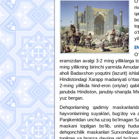
O
ri
qa
b
t
oʻ
yi
E
O
eramizdan avalgi 3-2 ming yilliklarga to
ming yillikning birinchi yarmida Amudar
aholi Badaxshon yoqutini (lazurit) ishla
Hindistondagi Xarapp madaniyati oʻrta
2-ming yillikda hind-eron (oriylar) qa
janubda Hindiston, janubiy-sharqda Mid
yuz bergan.
Dehqonlarning qadimiy maskanlari
hayvonlarining suyaklari, bugʻdoy va a
Panjikentdan uncha uzoq boʻlmagan Sara
maskani topilgan boʻlib, uning hu
dehqonchilik maskanlari Surxondaryod
topilgan va bronza davriga oid boʻlgan