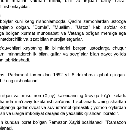
urli millatlar vakillari millati, dini va irqidan qat’iy nazar
 nishonlaydilar.
i
abbiylar kuni keng nishonlamoqda. Qadim zamonlardan ustozga
qlanib qolgan. "Domla", "Muallim", "Ustoz" kabi so’zlar o’z
oliga bo’lgan xurmat munosabati va Vatanga bo’lgan mehriga ega
atdorchilik va izzat bilan murojjat etganlar.
uvchilari xayotning ilk bilimlarini bergan ustozlarga chuqur
rni minnatdorchilik bilan, gullar va sovg`alar bilan xayot yo’lida
 tabriklashadi.
yasi Parlament tomonidan 1992 yil 8 dekabrda qabul qilingan.
b keng nishonlanadi.
ilgan va musulmon (Xijriy) kalendarining 9-oyiga to’g’ri keladi.
hamda ma’naviy tozalanish an’anasi hisoblanadi. Uning shartlari
otganga qadar ovqat va suv iste’mol qilmaslik ; yomon o’ylardan
ish va ularga imkoniyat darajasida yaxshilik qilishdan iboratdir.
ch kundan iborat bo’lgan Ramazon Xayiti boshlanadi. "Ramazon
blanadi.