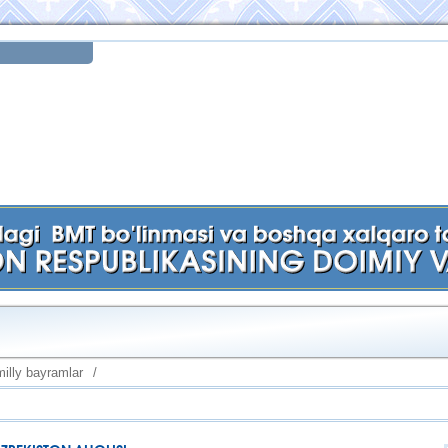
milly bayramlar
/