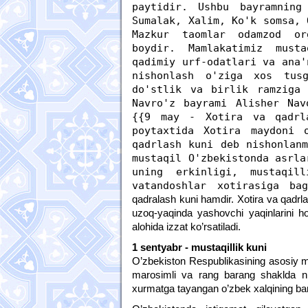
paytidir. Ushbu bayramning
Sumalak, Xalim, Ko'k somsa, 
Mazkur taomlar odamzod or
boydir. Mamlakatimiz must
qadimiy urf-odatlari va ana'
nishonlash o'ziga xos tus
do'stlik va birlik ramziga 
Navro'z bayrami Alisher Nav
{{9 may - Xotira va qadrl
poytaxtida Xotira maydoni
qadrlash kuni deb nishonlan
mustaqil O'zbekistonda asrla
uning erkinligi, mustaqil
vatandoshlar xotirasiga ba
qadralash kuni hamdir. Xotira va qadrl
uzoq-yaqinda yashovchi yaqinlarini holi
alohida izzat ko’rsatiladi.
1 sentyabr - mustaqillik kuni
O’zbekiston Respublikasining asosiy mi
marosimli va rang barang shaklda ni
xurmatga tayangan o’zbek xalqining ba