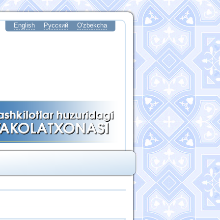
English
Русский
O'zbekcha