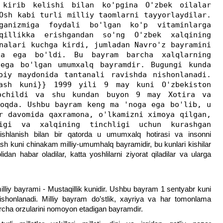
 kirib kelishi bilan ko'pgina O'zbek oilalar
Osh kabi turli milliy taomlarni tayyorlaydilar.
ganizmiga foydali bo'lgan ko'p vitaminlarga
aqillikka erishgandan so'ng O'zbek xalqining
nalari kuchga kirdi, jumladan Navro'z bayramini
ga ega bo'ldi. Bu bayram barcha xalqlarning
ega bo'lgan umumxalq bayramdir. Bugungi kunda
oiy maydonida tantanali ravishda nishonlanadi.
ash kuni}} 1999 yili 9 may kuni O'zbekiston
 ochildi va shu kundan buyon 9 may Xotira va
moqda. Ushbu bayram keng ma 'noga ega bo'lib, u
r davomida qaxramona, o'lkamizni ximoya qilgan,
ligi va xalqining tinchligi uchun kurashgan
g
ishlanish bilan bir qatorda u umumxalq hotirasi va insonni
ash kuni chinakam milliy-umumhalq bayramidir, bu kunlari kishilar
dan habar oladilar, katta yoshlilarni ziyorat qiladilar va ularga
lliy bayrami - Mustaqillik kunidir. Ushbu bayram 1 sentyabr kuni
shonlanadi. Milliy bayram do’stlik, xayriya va har tomonlama
rcha orzularini nomoyon etadigan bayramdir.