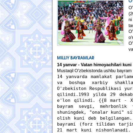
O’
O’
(2
ni
t
O’
o’
O’
va
MILLIY BAYRAMLAR
14 yanvar - Vatan himoyachilari kuni
Mustaqil O’zbekistonda ushbu bayram o’z
14 yanvarda mamlakat parlam
va boshqa xarbiy shaklla
O'zbekiston Respublikasi yur
qilindi.1993 yilda 29 deka
e'lon qilindi. {{8 mart - X
bayram sevgi, mehrbonlik 
shuningdek, "onalar kuni" si
olish kuni deb belgilangan.
bayrami (forz tilidan tarji
21 mart kuni nishonlanadi.