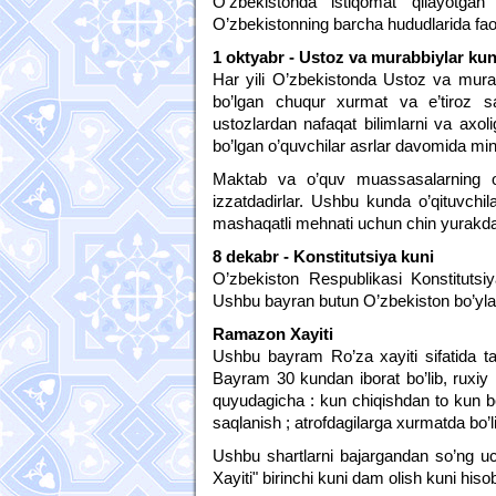
O’zbekistonda istiqomat qilayotgan t
O’zbekistonning barcha hududlarida faol
1 oktyabr - Ustoz va murabbiylar kun
Har yili O’zbekistonda Ustoz va mur
bo’lgan chuqur xurmat va e’tiroz sa
ustozlardan nafaqat bilimlarni va ax
bo’lgan o’quvchilar asrlar davomida minn
Maktab va o’quv muassasalarning o’q
izzatdadirlar. Ushbu kunda o’qituvchila
mashaqatli mehnati uchun chin yurakdan
8 dekabr - Konstitutsiya kuni
O’zbekiston Respublikasi Konstitutsi
Ushbu bayran butun O’zbekiston bo’yla
Ramazon Xayiti
Ushbu bayram Ro’za xayiti sifatida tan
Bayram 30 kundan iborat bo’lib, ruxiy 
quyudagicha : kun chiqishdan to kun b
saqlanish ; atrofdagilarga xurmatda bo’l
Ushbu shartlarni bajargandan so’ng u
Xayiti" birinchi kuni dam olish kuni hiso