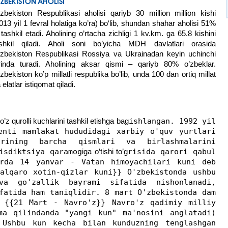
ZBEKISTON AHOLISI
zbekiston Respublikasi aholisi qariyb 30 million million kishi
013 yil 1 fevral holatiga ko’ra) bo‘lib, shundan shahar aholisi 51%
 tashkil etadi. Aholining o’rtacha zichligi 1 kv.km. ga 65.8 kishini
ashkil qiladi. Aholi soni bo’yicha MDH davlatlari orasida
zbekiston Respublikasi Rossiya va Ukrainadan keyin uchinchi
rinda turadi. Aholining aksar qismi – qariyb 80% o’zbeklar.
zbekiston ko’p millatli respublika bo’lib, unda 100 dan ortiq millat
 elatlar istiqomat qiladi.
 qurolli kuchlarini tashkil etishga bag
ishlangan. 1992 yil
enti mamlakat hududidagi xarbiy o'quv yurtlari
rining barcha qismlari va birlashmalarini
isdiktsiya qaramog
iga o’tishi to’g
risida qarori qabul
brda 14 yanvar - Vatan himoyachilari kuni deb
alqaro xotin-qizlar kuni}} O'zbekistonda ushbu
va go'zallik bayrami sifatida nishonlanadi,
fatida ham taniqlidir. 8 mart O'zbekistonda dam
 {{21 Mart - Navro'z}} Navro'z qadimiy milliy
ma qilindanda "yangi kun" ma'nosini anglatadi)
 Ushbu kun kecha bilan kunduzning tenglashgan