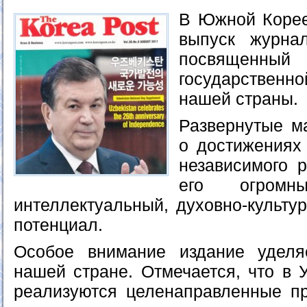
В Южной Корее
выпуск журна
посвящен
государствен
нашей страны.
Развернутые м
о достижениях 
независимого р
его огромны
интеллектуальный, духовно-культу
потенциал.
Особое внимание издание удел
нашей стране. Отмечается, что в 
реализуются целенаправленные п