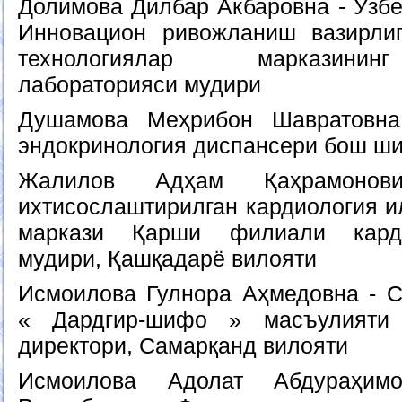
Долимова Дилбар Акбаровна - Ўзбе
Инновацион ривожланиш вазирлиг
технологиялар марказинин
лабораторияси мудири
Душамова Меҳрибон Шавратовна
эндокринология диспансери бош ш
Жалилов Адҳам Қаҳрамонов
ихтисослаштирилган кардиология и
маркази Қарши филиали карди
мудири, Қашқадарё вилояти
Исмоилова Гулнора Аҳмедовна - 
« Дардгир-шифо » масъулияти 
директори, Самарқанд вилояти
Исмоилова Адолат Абдураҳимо