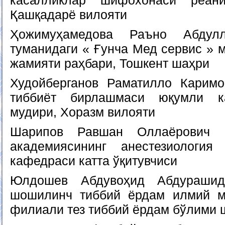
касалликлар шифохонаси реани
Қашқадарё вилояти
Ҳожимуҳамедова Раъно Абдул
туманидаги « Ғунча Мед сервис » 
жамияти раҳбари, Тошкент шаҳри
Худойберганов Раматилло Каримо
тиббиёт бирлашмаси юқумли к
мудири, Хоразм вилояти
Шарипов Равшан Оллаёрович -
академиясининг анестезиология
кафедраси катта ўқитувчиси
Юлдошев Абдувоҳид Абдурашид
шошилинч тиббий ёрдам илмий м
филиали тез тиббий ёрдам бўлими