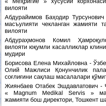
« Меҳригиё » хусусий корхонаси
вилояти
Абдурайимов Баҳодир Турсунович -
масъулияти чекланган жамияти т
вилояти
Абдураҳмонов Комил Ҳамроқул
вилояти юқумли касалликлар клин
мудири
Борисова Елена Михайловна - Ўзбе
Олий Мажлиси Қонунчилик пала
соғлиғини сақлаш масалалари қўми
Жиянбаев Отабек Эшдавлатович - 
« Magnum Medikal Servis » ма
жамияти бош директори, Тошкент ш