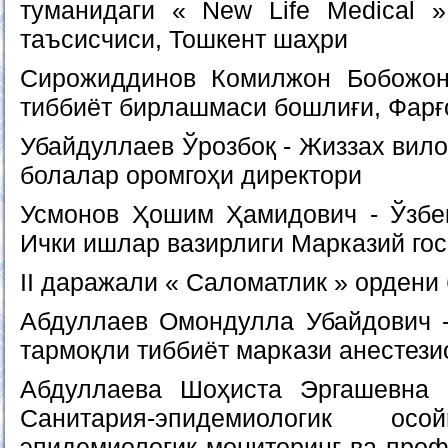
туманидаги « New Life Medical 
таъсисчиси, Тошкент шаҳри
Сирожиддинов Комилжон Бобожон
тиббиёт бирлашмаси бошлиғи, Фарғ
Убайдуллаев Ўрозбоқ - Жиззах вило
болалар оромгоҳи директори
Усмонов Ҳошим Ҳамидович - Ўзбе
Ички ишлар вазирлиги Марказий го
II даражали « Саломатлик » ордени
Абдуллаев Омондулла Убайдович -
тармоқли тиббиёт маркази анестези
Абдуллаева Шоҳиста Эргашевна 
Санитария-эпидемиологик осо
эпидемиологик мониторинг ва проф