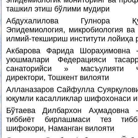
ташкил этиш бўлими мудири
Абдухалилова Гулнора Қу
Эпидемиология, микробиология ва
илмий-текшириш институти лойиҳа 
Акбарова Фарида Шораҳимовна -
уюшмалари Федерацияси тасар
санаторийси » масъулияти ч
директори, Тошкент вилояти
Алланазаров Сайфулла Суярқулови
юқумли касалликлар шифохонаси 
Бўтаева Дилбархон Аҳмадовна 
тиббиёт бирлашмаси тез тиб
шифокори, Наманган вилояти