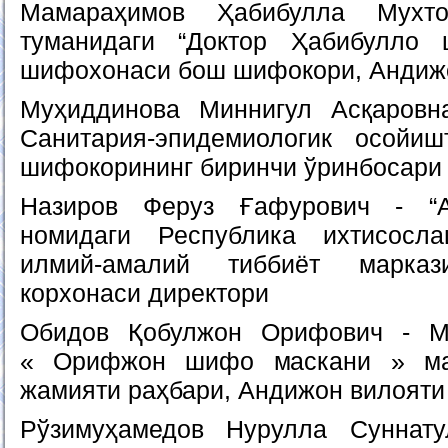
Мамараҳимов Ҳабибулла Мухто
туманидаги “Доктор Ҳабибулло
шифохонаси бош шифокори, Андиж
Муҳиддинова Миннигул Асқаровн
Санитария-эпидемиологик осойи
шифокорининг биринчи ўринбосари
Назиров Феруз Ғафурович - “А
номидаги Республика ихтисосла
илмий-амалий тиббиёт марказ
корхонаси директори
Обидов Қобулжон Орифович - М
« Орифжон шифо маскани » мас
жамияти раҳбари, Андижон вилояти
Рўзимуҳамедов Нурулла Суннат