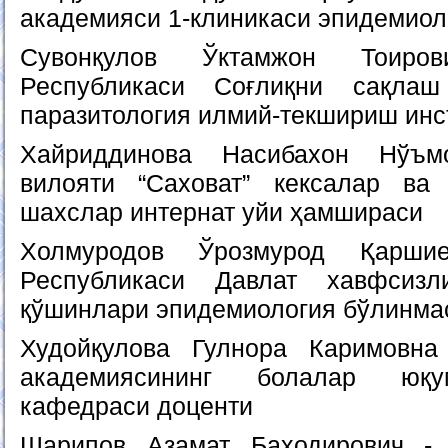
академияси 1-клиникаси эпидемио
Сувонқулов Ўктамжон Тоиро
Республикаси Соғлиқни сақлаш
паразитология илмий-текшириш инс
Хайриддинова Насибахон Нўъм
вилояти “Саховат” кексалар ва 
шахслар интернат уйи ҳамшираси
Холмуродов Ўрозмурод Қаршие
Республикаси Давлат хавфсизл
қўшинлари эпидемиология бўлинма
Худойқулова Гулнора Каримовна
академиясининг болалар юқу
кафедраси доценти
Шарипов Азамат Баҳодирович -