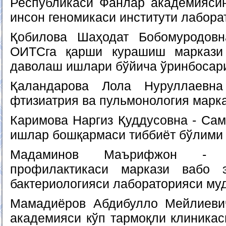
Республикаси Фанлар академияси
инсон геномикаси институти лабора
Қобилова Шаҳодат Бобомуродов
ОИТСга қарши курашиш маркази
даволаш ишлари бўйича ўринбосар
Қаландарова Лола Нуруллаевн
фтизиатрия ва пульмонология марк
Каримова Наргиз Қуддусовна - Сам
ишлар бошқармаси тиббиёт бўлими
Мадаминов Маърифжон - Р
профилактикаси маркази вабо 
бактериологияси лабораторияси му
Мамадиёров Абдибулло Мейлиевич
академияси кўп тармоқли клиника