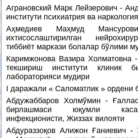
Аграновский Марк Лейзерович - Ан
институти психиатрия ва наркологи
Аҳмедиев Маҳмуд Мансуров
ихтисослаштирилган нейрохиру
тиббиёт маркази болалар бўлими м
Каримжонова Вазира Холматовна -
текшириш институти клиник би
лабораторияси мудири
I даражали « Саломатлик » ордени 
Абдужаббаров Холмўмин - Ғаллао
бирлашмаси юқумли каса
инфекционисти, Жиззах вилояти
Абдураззоқов Алижон Ғаниевич - 