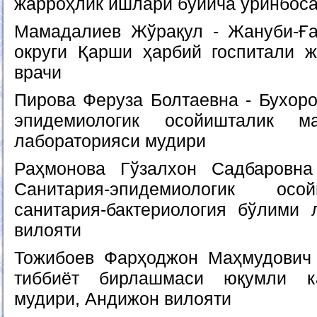
жарроҳлик ишлари бўйича ўринбос
Мамадалиев Жўрақул - Жануби-Ға
округи Қарши ҳарбий госпитали 
врачи
Пирова Феруза Болтаевна - Бухоро
эпидемиологик осойишталик ма
лабораторияси мудири
Раҳмонова Гўзалхон Садбаровн
Санитария-эпидемиологик осо
санитария-бактериология бўлими 
вилояти
Тожибоев Фарҳоджон Маҳмудович 
тиббиёт бирлашмаси юқумли к
мудири, Андижон вилояти