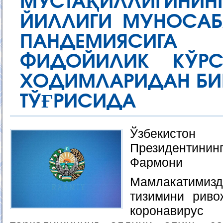
МУСТАҚИЛЛИГИН
ЙИЛЛИГИ МУНОСАБ
ПАНДЕМИЯСИГА
ФИДОЙИЛИК КЎРС
ХОДИМЛАРИДАН БИ
ТЎҒРИСИДА
Ўзбекисто
Президентинин
Фармони
Мамлакатимиз
тизимини риво
коронавирус