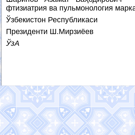
фтизиатрия ва пульмонология марк
Ўзбекистон Республикаси
Президенти Ш.Мирзиёев
ЎзA