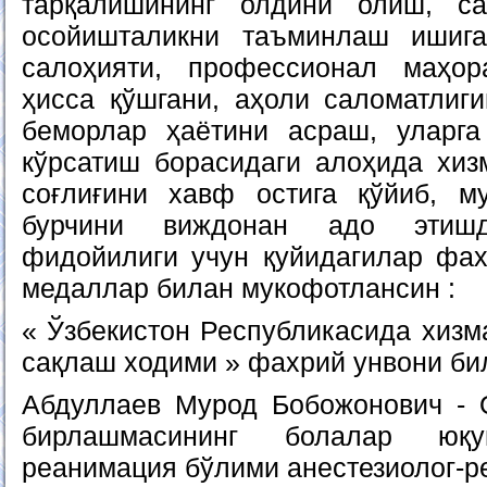
тарқалишининг олдини олиш, сан
осойишталикни таъминлаш ишиг
салоҳияти, профессионал маҳо
ҳисса қўшгани, аҳоли саломатлиг
беморлар ҳаётини асраш, уларга
кўрсатиш борасидаги алоҳида хизм
соғлиғини хавф остига қўйиб, м
бурчини виждонан адо этиш
фидойилиги учун қуйидагилар фах
медаллар билан мукофотлансин :
« Ўзбекистон Республикасида хизма
сақлаш ходими » фахрий унвони би
Абдуллаев Мурод Бобожонович - 
бирлашмасининг болалар юқу
реанимация бўлими анестезиолог-р