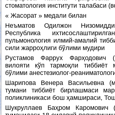
стоматология институти талабаси (в
« Жасорат » медали билан
Неъматов Одилжон Низомидди
Республика ихтисослаштирилг
пульмонология илмий-амалий тибби
сили жарроҳлиги бўлими мудири
Рустамов Фаррух Фарҳодович (
вилояти кўп тармоқли тиббиёт 
бўлими анестезиолог-реаниматолог
Шарипова Венера Васильевна (м
тумани тиббиёт бирлашмаси мар
поликлиникаси бош ҳамшираси, То
Шукруллаев Баҳром Каромович 