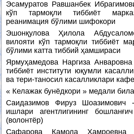
Эсамуратов Равшанбек Ибрагимов
кўп тармоқли тиббиёт марказ
реанимация бўлими шифокори
Эшонқулова Ҳилола Абдусалом
вилояти кўп тармоқли тиббиёт ма
бўлими катта тиббий ҳамшираси
Ярмуҳамедова Наргиза Анваровна
тиббиёт институти юқумли касалли
ва тери-таносил касалликлари каф
« Келажак бунёдкори » медали бил
Саидазимов Фируз Шоазимович 
ишлари агентлигининг бошланғич
(волонтёр)
Сафарова Камола Ҳамроевна 