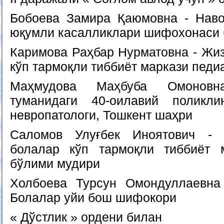
Бобоева Замира Қаюмовна - Наво
юқумли касалликлари шифохонаси
Каримова Раҳбар Нурматовна - Жиз
кўп тармоқли тиббиёт маркази пед
Маҳмудова Маҳбуба Омоновн
туманидаги 40-оилавий поликли
невропатологи, Тошкент шаҳри
Саломов Улуғбек Иноятович - 
болалар кўп тармоқли тиббиёт 
бўлими мудири
Холбоева Турсун Омондуллаевна
Болалар уйи бош шифокори
« Дўстлик » ордени билан