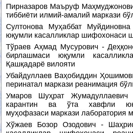
Пирназаров Маъруф Маҳмуджонович
тиббиёти илмий-амалий маркази бў
Султонова Муҳаббат Муйдиновна
юқумли касалликлар шифохонаси 
Тўраев Аҳмад Мусурович - Деҳқон
бирлашмаси юқумли касалликл
Қашқадарё вилояти
Убайдуллаев Ваҳобиддин Ҳошимови
перинатал маркази реанимация бў
Умаров Шуҳрат Жумадуллаевич 
карантин ва ўта хавфли юқ
муҳофазаси маркази лаборатория 
Хўжаев Бозор Озодович - Шаҳри