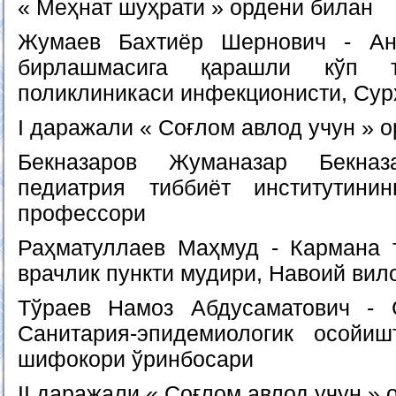
« Меҳнат шуҳрати » ордени билан
Жумаев Бахтиёр Шернович - Ан
бирлашмасига қарашли кўп т
поликлиникаси инфекционисти, Сур
I даражали « Соғлом авлод учун » 
Бекназаров Жуманазар Бекназ
педиатрия тиббиёт институтини
профессори
Раҳматуллаев Маҳмуд - Кармана 
врачлик пункти мудири, Навоий вил
Тўраев Намоз Абдусаматович - 
Санитария-эпидемиологик осойи
шифокори ўринбосари
II даражали « Соғлом авлод учун » 