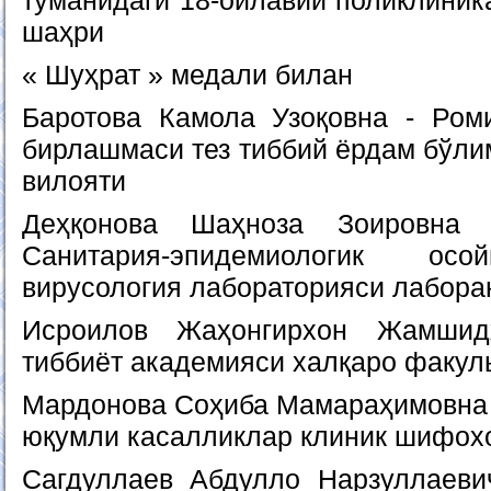
туманидаги 18-оилавий поликлиник
шаҳри
« Шуҳрат » медали билан
Баротова Камола Узоқовна - Ром
бирлашмаси тез тиббий ёрдам бўли
вилояти
Деҳқонова Шаҳноза Зоировна 
Санитария-эпидемиологик осо
вирусология лабораторияси лабора
Исроилов Жаҳонгирхон Жамшид
тиббиёт академияси халқаро факул
Мардонова Соҳиба Мамараҳимовна 
юқумли касалликлар клиник шифох
Сагдуллаев Абдулло Нарзуллаеви