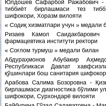
Юлдошев Сафарбой Ражабович - 
тиббиёт бирлашмаси тез тиб
шифокори, Хоразм вилояти
« Содиқ хизматлари учун » медали 
Ризаев Камол Саидакбарович 
фармацевтика институти ректори
« Соғлом турмуш » медали билан
Абдураҳмонов Абубакир Аҳмед
Республикаси Давлат хавфсизл
қўшинлари бош санитария шифоко
Арабова Салима Бозоровна - Қиз
бирлашмаси диагностика бўлими ул
шифокори, Сурхондарё вилояти
Байбурина Гўзал Салаватовна - Ма