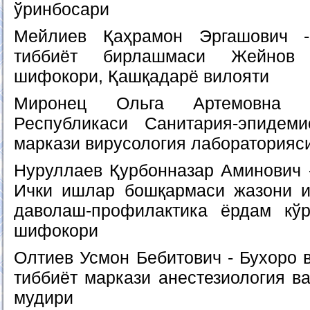
ўринбосари
Мейлиев Қаҳрамон Эргашович 
тиббиёт бирлашмаси Жейнов
шифокори, Қашқадарё вилояти
Миронец Ольга Артемовна -
Республикаси Санитария-эпидеми
маркази вирусология лабораторияс
Нуруллаев Қурбонназар Аминович 
Ички ишлар бошқармаси жазони и
даволаш-профилактика ёрдам кў
шифокори
Олтиев Усмон Бебитович - Бухоро 
тиббиёт маркази анестезиология в
мудири