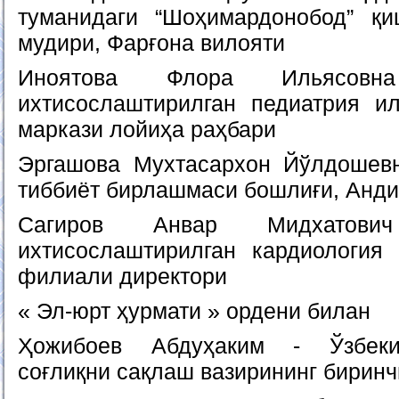
туманидаги “Шоҳимардонобод” қи
мудири, Фарғона вилояти
Иноятова Флора Ильясовн
ихтисослаштирилган педиатрия и
маркази лойиҳа раҳбари
Эргашова Мухтасархон Йўлдошевн
тиббиёт бирлашмаси бошлиғи, Анди
Сагиров Анвар Мидхатови
ихтисослаштирилган кардиология
филиали директори
« Эл-юрт ҳурмати » ордени билан
Ҳожибоев Абдуҳаким - Ўзбеки
соғлиқни сақлаш вазирининг бирин