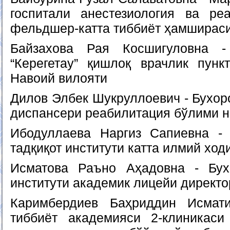
госпитали анестезиология ва ре
фельдшер-катта тиббиёт ҳамширас
Байзахова Рая Косшигуловна -
“Керегетау” қишлоқ врачлик пунк
Навоий вилояти
Дилов Элбек Шукруллоевич - Бухор
диспансери реабилитация бўлими 
Ибодуллаева Наргиз Сапиевна - 
тадқиқот институти катта илмий ход
Исматова Раъно Аҳадовна - Бух
институти академик лицейи директо
Каримбердиев Баҳриддин Исмат
тиббиёт академияси 2-клиникас