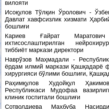
вилояти
Исоқулов Тўлқин Ўролович - Ўзбе
Давлат хавфсизлик хизмати Ҳарби
бошлиғи
Кариев Ғайрат Маратови
ихтисослаштирилган нейрохиру
тиббиёт маркази директори
Наврўзов Маҳмадали - Республи
ёрдам илмий маркази Қашқадарё 
хирургияси бўлими бошлиғи, Қашқа
Раҳимқулов Худойқул Ҳакимо
Республикаси Мудофаа вазирли
клиник госпитали бошлиғи
Сотволдиева Маҳбуба Насирд